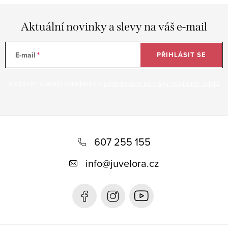
Aktuální novinky a slevy na váš e-mail
E-mail
PŘIHLÁSIT SE
Vložením e-mailu souhlasíte s
podmínkami ochrany osobních údajů
Z
á
607 255 155
p
info
@
juvelora.cz
a
t
í