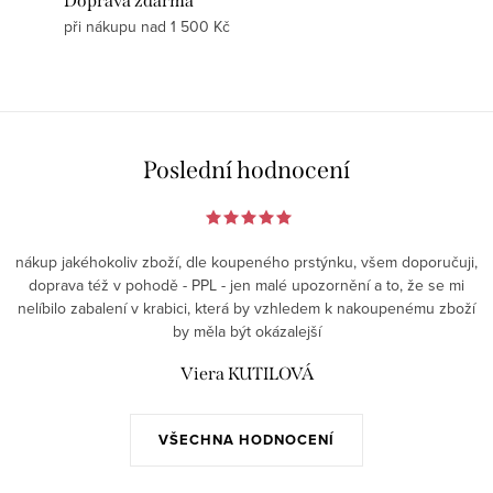
Doprava zdarma
při nákupu nad 1 500 Kč
Poslední hodnocení
nákup jakéhokoliv zboží, dle koupeného prstýnku, všem doporučuji,
doprava též v pohodě - PPL - jen malé upozornění a to, že se mi
nelíbilo zabalení v krabici, která by vzhledem k nakoupenému zboží
by měla být okázalejší
Viera KUTILOVÁ
VŠECHNA HODNOCENÍ