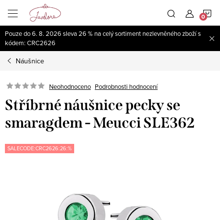
Přejít
N
na
obsah
Pouze do 6. 8. 2026 sleva 26 % na celý sortiment nezlevněného zboží s
K
kódem: CRC2626
Náušnice
Neohodnoceno
Podrobnosti hodnocení
Stříbrné náušnice pecky se
smaragdem - Meucci SLE362
SALECODE:CRC2626:26:%