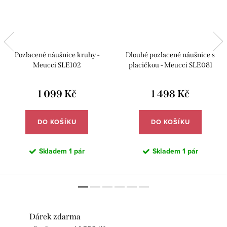
Pozlacené náušnice kruhy -
Dlouhé pozlacené náušnice s
Meucci SLE102
placičkou - Meucci SLE081
1 099 Kč
1 498 Kč
DO KOŠÍKU
DO KOŠÍKU
Skladem
1 pár
Skladem
1 pár
Dárek zdarma