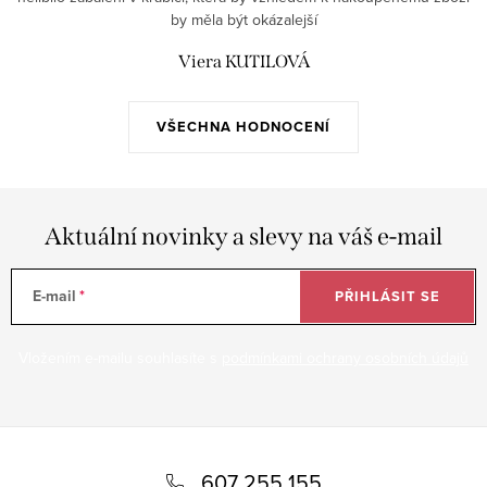
by měla být okázalejší
Viera KUTILOVÁ
VŠECHNA HODNOCENÍ
Aktuální novinky a slevy na váš e-mail
E-mail
PŘIHLÁSIT SE
Vložením e-mailu souhlasíte s
podmínkami ochrany osobních údajů
Z
á
607 255 155