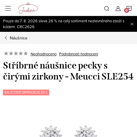
Přejít
N
na
obsah
Pouze do 7. 8. 2026 sleva 26 % na celý sortiment nezlevněného zboží s
K
kódem: CRC2626
Náušnice
Neohodnoceno
Podrobnosti hodnocení
Stříbrné náušnice pecky s
čirými zirkony - Meucci SLE254
SALECODE:SRPEN2625:25:%