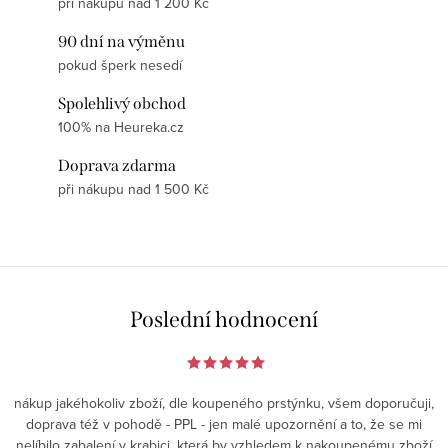
při nákupu nad 1 200 Kč
90 dní na výměnu
pokud šperk nesedí
Spolehlivý obchod
100% na Heureka.cz
Doprava zdarma
při nákupu nad 1 500 Kč
Poslední hodnocení
nákup jakéhokoliv zboží, dle koupeného prstýnku, všem doporučuji,
doprava též v pohodě - PPL - jen malé upozornění a to, že se mi
nelíbilo zabalení v krabici, která by vzhledem k nakoupenému zboží