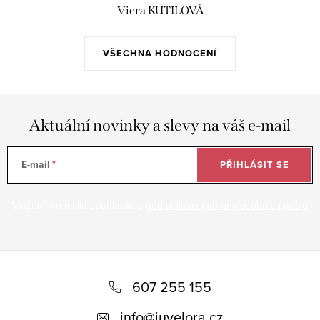
Viera KUTILOVÁ
VŠECHNA HODNOCENÍ
Aktuální novinky a slevy na váš e-mail
E-mail
PŘIHLÁSIT SE
Vložením e-mailu souhlasíte s
podmínkami ochrany osobních údajů
Z
á
607 255 155
p
info
@
juvelora.cz