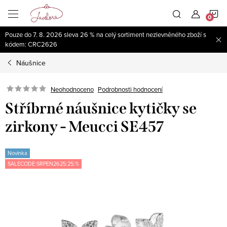
Přejít
N
na
obsah
Pouze do 7. 8. 2026 sleva 26 % na celý sortiment nezlevněného zboží s
K
kódem: CRC2626
Náušnice
Neohodnoceno
Podrobnosti hodnocení
Stříbrné náušnice kytičky se
zirkony - Meucci SE457
Novinka
SALECODE:SRPEN2625:25:%