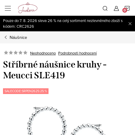
Přejít
N
na
obsah
Pouze do 7. 8. 2026 sleva 26 % na celý sortiment nezlevněného zboží s
K
kódem: CRC2626
Náušnice
Neohodnoceno
Podrobnosti hodnocení
Stříbrné náušnice kruhy -
Meucci SLE419
SALECODE:SRPEN2625:25:%