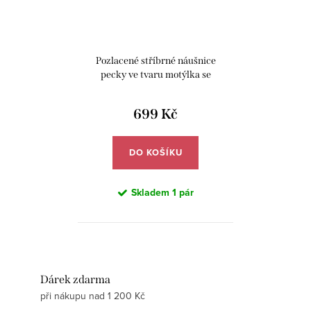
Pozlacené stříbrné náušnice
pecky ve tvaru motýlka se
zirkony - Meucci SLE407
699 Kč
DO KOŠÍKU
Skladem
1 pár
Dárek zdarma
při nákupu nad 1 200 Kč