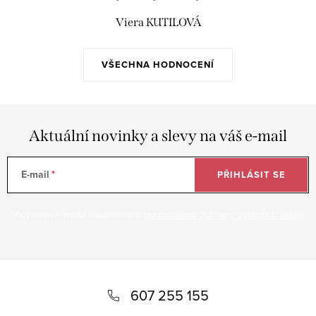
Viera KUTILOVÁ
VŠECHNA HODNOCENÍ
Aktuální novinky a slevy na váš e-mail
E-mail
PŘIHLÁSIT SE
Vložením e-mailu souhlasíte s
podmínkami ochrany osobních údajů
Z
á
607 255 155