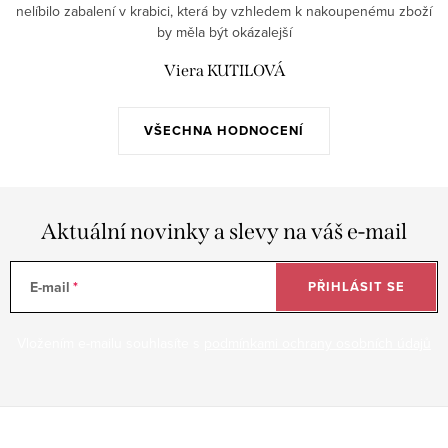
nelíbilo zabalení v krabici, která by vzhledem k nakoupenému zboží
by měla být okázalejší
Viera KUTILOVÁ
VŠECHNA HODNOCENÍ
Aktuální novinky a slevy na váš e-mail
E-mail
PŘIHLÁSIT SE
Vložením e-mailu souhlasíte s
podmínkami ochrany osobních údajů
Z