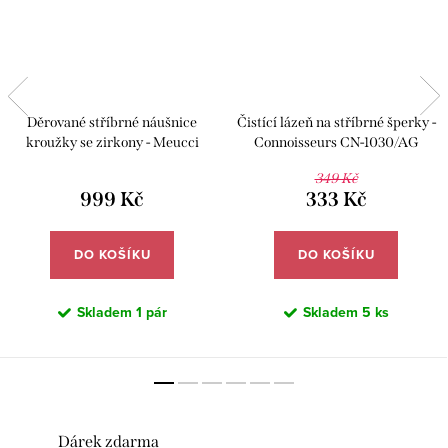
Děrované stříbrné náušnice
Čistící lázeň na stříbrné šperky -
kroužky se zirkony - Meucci
Connoisseurs CN-1030/AG
SLE375
349 Kč
999 Kč
333 Kč
DO KOŠÍKU
DO KOŠÍKU
Skladem
1 pár
Skladem
5 ks
Dárek zdarma