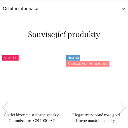
Ostatní informace
Související produkty
-4 %
Novinka
SALECODE:SRPEN2625:25:%
Čistící lázeň na stříbrné šperky -
Elegantní zdobné rose gold
Connoisseurs CN-1030/AG
stříbrné náušnice pecky se
zirkony - Meucci SLE431