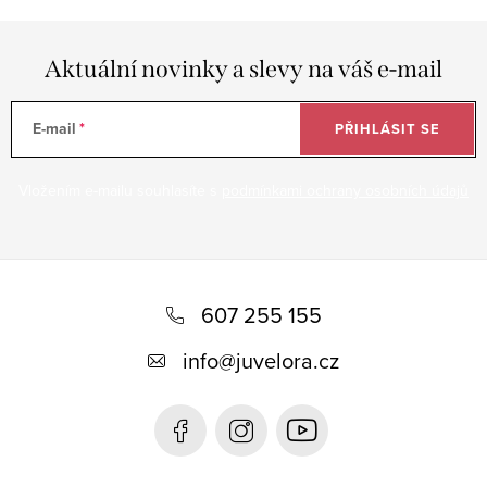
Aktuální novinky a slevy na váš e-mail
E-mail
PŘIHLÁSIT SE
Vložením e-mailu souhlasíte s
podmínkami ochrany osobních údajů
Z
á
607 255 155
p
info
@
juvelora.cz
a
t
í