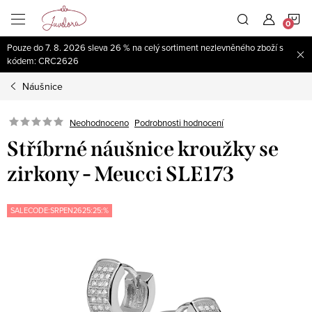
Přejít
N
na
obsah
Pouze do 7. 8. 2026 sleva 26 % na celý sortiment nezlevněného zboží s
K
kódem: CRC2626
Náušnice
Neohodnoceno
Podrobnosti hodnocení
Stříbrné náušnice kroužky se
zirkony - Meucci SLE173
SALECODE:SRPEN2625:25:%