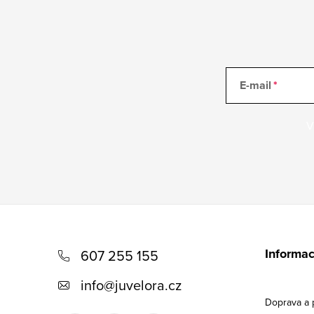
E-mail
V
Z
á
Informac
607 255 155
p
info
@
juvelora.cz
a
Doprava a 