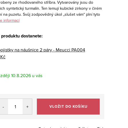
robeny ze rhodiovaného stříbra. Vytvarovány jsou do
ch syntetický turmalín. Ten lemují kubické zirkony v čirém
í na puzetu. Svůj zodpovědný úkol „slušet vám“ plní tyto
e informací
 produktu dostanete:
pojistky na náušnice 2 páry - Meucci PA004
 Kč
10.8.2026
VLOŽIT DO KOŠÍKU