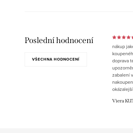
Poslední hodnocení
nákup jak
koupeného
VŠECHNA HODNOCENÍ
doprava t
upozornění
zabalení v
nakoupen
okázalejší
Viera KU