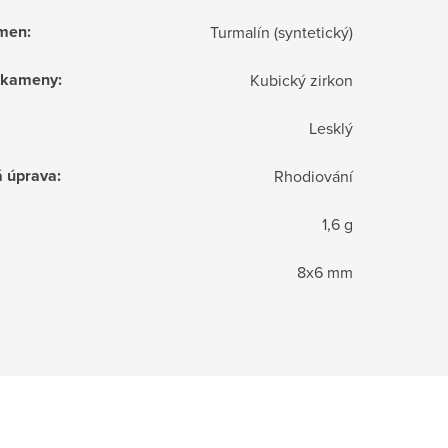
ámen
:
Turmalín (syntetický)
í kameny
:
Kubický zirkon
Lesklý
á úprava
:
Rhodiování
1,6 g
8x6 mm