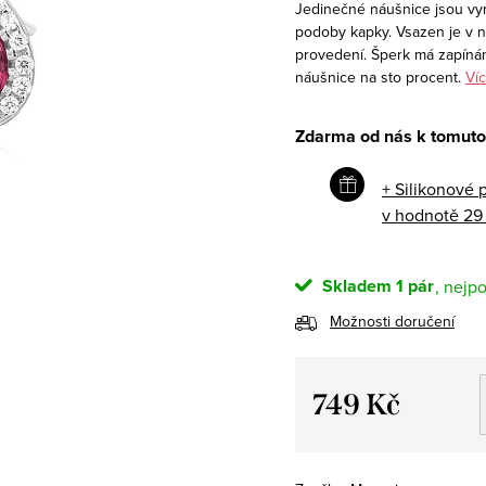
Jedinečné náušnice jsou vy
podoby kapky. Vsazen je v ni
provedení. Šperk má zapínán
náušnice na sto procent.
Víc
Zdarma od nás k tomuto
+ Silikonové 
v hodnotě 29
Skladem
1 pár
Možnosti doručení
749 Kč
Měrná
cena: