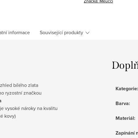
Značka:
Meucci
atní informace
Související produkty
Doplň
vzhled bílého zlata
Kategorie
no ryzostní značkou
a
Barva
:
je vysoké nároky na kvalitu
ké kovy)
Materiál
:
Zapínání 