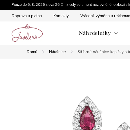
Přejít
Pouze do 6. 8. 2026 sleva 26 % na celý sortiment nezlevněného zboží
na
Doprava a platba
Kontakty
Vrácení, výměna a reklama
obsah
Náhrdelníky
Domů
Náušnice
Stříbrné náušnice kapičky s 