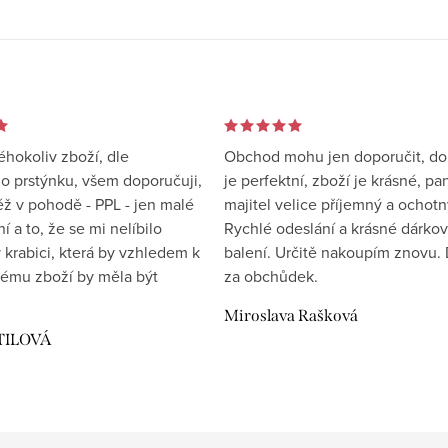
éhokoliv zboží, dle
Obchod mohu jen doporučit, d
 prstýnku, všem doporučuji,
je perfektní, zboží je krásné, pa
éž v pohodě - PPL - jen malé
majitel velice příjemný a ochotn
 a to, že se mi nelíbilo
Rychlé odeslání a krásné dárko
 krabici, která by vzhledem k
balení. Určitě nakoupím znovu. 
ému zboží by měla být
za obchůdek.
Miroslava Rašková
TILOVÁ