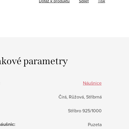
Dotaz k produktu
Sdílet
Tisk
kové parametry
:
Náušnice
Čirá, Růžová, Stříbrná
Stříbro 925/1000
náušnic
:
Puzeta