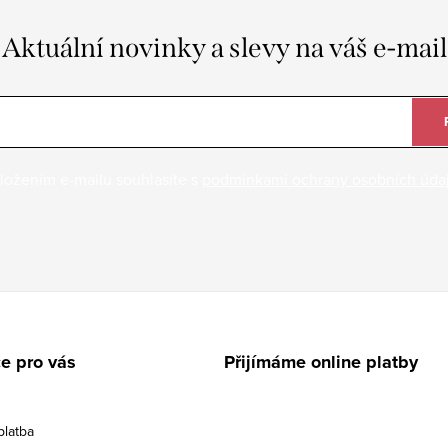
Aktuální novinky a slevy na váš e-mail
ložením e-mailu souhlasíte s
podmínkami ochrany osobních úda
e pro vás
Přijímáme online platby
platba