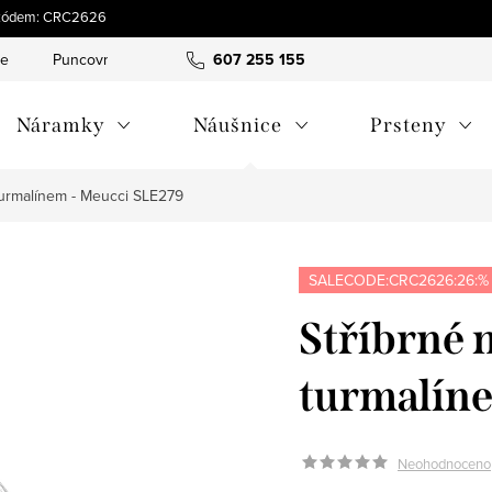
 s kódem: CRC2626
ce
Puncovní značky
Hodnocení obchodu
607 255 155
Obchodní pod
Náramky
Náušnice
Prsteny
turmalínem - Meucci SLE279
SALECODE:CRC2626:26:%
Stříbrné 
turmalín
Neohodnoceno