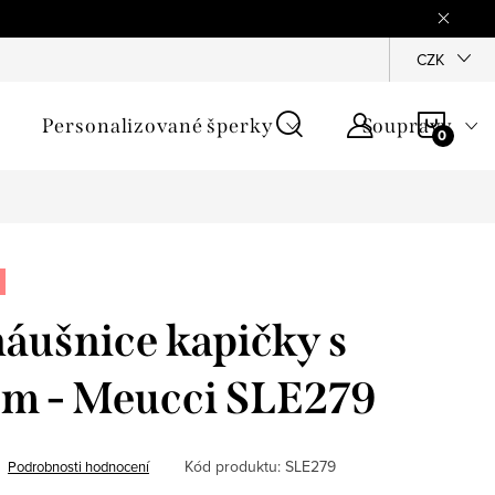
mínky
Podmínky ochrany osobních údajů
GPSR
CZK
Jak zji
NÁKU
Personalizované šperky
Soupravy
KOŠÍ
náušnice kapičky s
em - Meucci SLE279
Kód produktu:
SLE279
Podrobnosti hodnocení