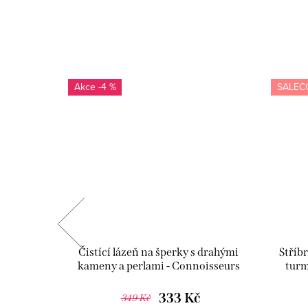
-4 %
SALEC
ice s
Čistící lázeň na šperky s drahými
Stříb
Meucci
kameny a perlami - Connoisseurs
turm
CN-1030/P
333 Kč
349 Kč