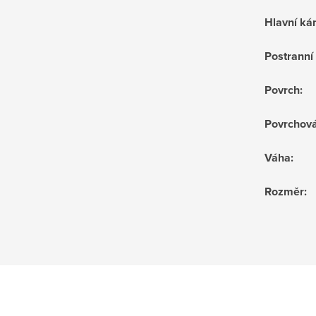
Hlavní k
Postrann
Povrch
:
Povrchov
Váha
:
Rozměr
: