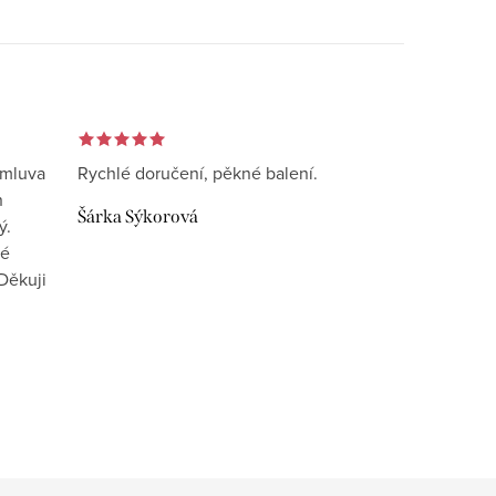
omluva
Rychlé doručení, pěkné balení.
n
Šárka Sýkorová
ý.
vé
Děkuji