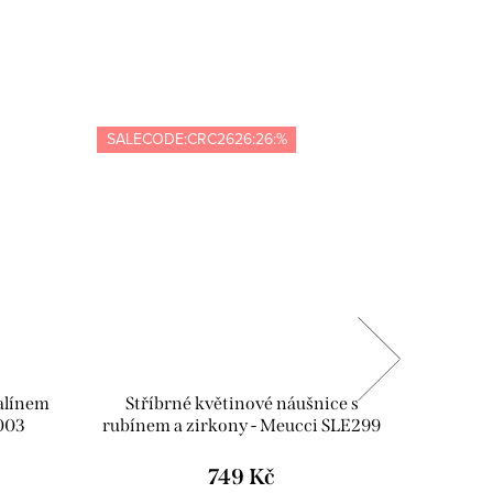
SALECODE:CRC2626:26:%
SALECOD
alínem
Stříbrné květinové náušnice s
Stří
003
rubínem a zirkony - Meucci SLE299
turma
749 Kč