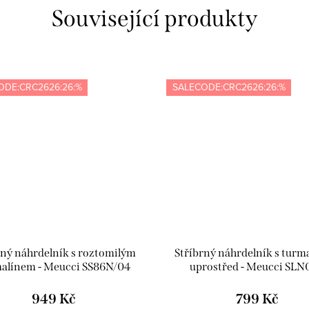
Související produkty
ODE:CRC2626:26:%
SALECODE:CRC2626:26:%
rný náhrdelník s roztomilým
Stříbrný náhrdelník s turm
alínem - Meucci SS86N/04
uprostřed - Meucci SLN
949 Kč
799 Kč