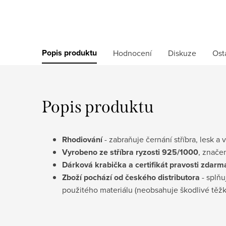
Popis produktu
Hodnocení
Diskuze
Ost
Popis produktu
Rhodiování
- zabraňuje černání stříbra, lesk a 
Vyrobeno ze stříbra ryzosti 925/1000
, znače
D
árková krabička a certifikát pravosti
zdarm
Zboží pochází od českého distributora
- splňu
použitého materiálu (neobsahuje škodlivé těž