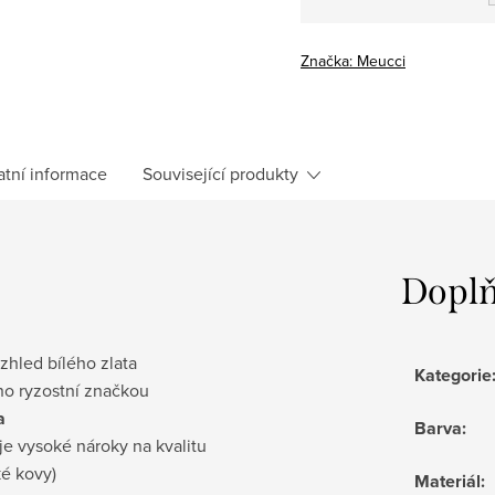
Měrná
cena:
Značka:
Meucci
atní informace
Související produkty
Doplň
vzhled bílého zlata
Kategorie
no ryzostní značkou
a
Barva
:
je vysoké nároky na kvalitu
ké kovy)
Materiál
: