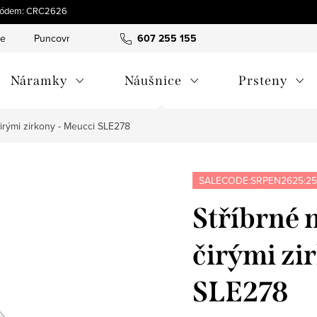
s kódem: CRC2626
ce
Puncovní značky
Hodnocení obchodu
607 255 155
Obchodní pod
Náramky
Náušnice
Prsteny
čirými zirkony - Meucci SLE278
SALECODE:SRPEN2625:25
Stříbrné 
čirými zi
SLE278