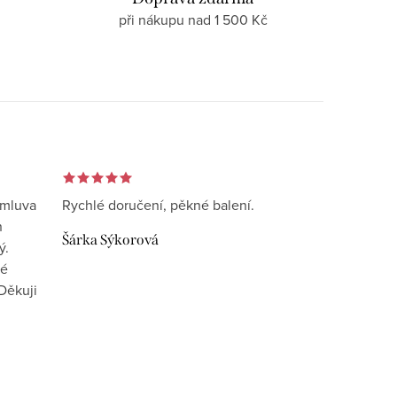
při nákupu nad 1 500 Kč
omluva
Rychlé doručení, pěkné balení.
n
Šárka Sýkorová
ý.
vé
Děkuji