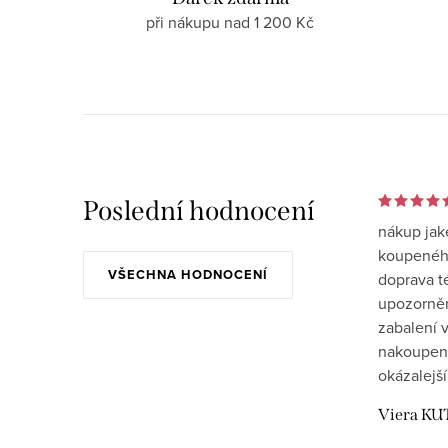
při nákupu nad 1 200 Kč
Poslední hodnocení
nákup jak
koupeného
VŠECHNA HODNOCENÍ
doprava t
upozornění
zabalení v
nakoupen
okázalejší
Viera KU