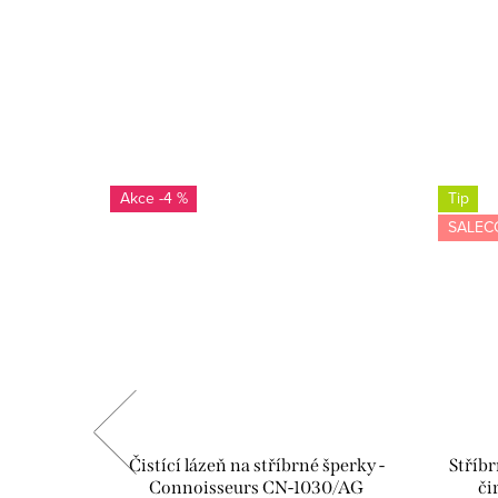
-4 %
Tip
SALEC
- žlutá -
Čistící lázeň na stříbrné šperky -
Stříbr
Connoisseurs CN-1030/AG
či