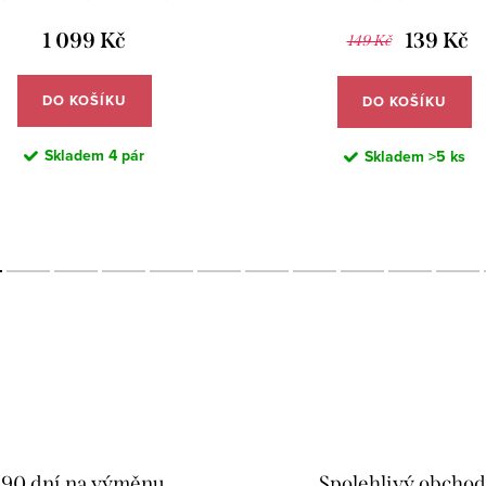
atentem - Meucci SE293
a věnovací karta - JUV
1 099 Kč
139 Kč
149 Kč
DO KOŠÍKU
DO KOŠÍKU
Skladem
4 pár
Skladem
>5 ks
90 dní na výměnu
Spolehlivý obcho