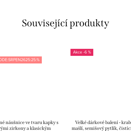
Související produkty
-6 %
ODE:SRPEN2625:25:%
né náušnice ve tvaru kapky s
Velké dárkové balení - krab
rými zirkony a klasickým
mašlí, semišový pytlík, čistíc