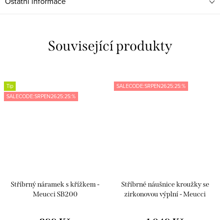
Ostatní informace
Související produkty
Tip
SALECODE:SRPEN2625:25:%
SALECODE:SRPEN2625:25:%
Stříbrný náramek s křížkem -
Stříbrné náušnice kroužky se
Meucci SB200
zirkonovou výplní - Meucci
SLE404