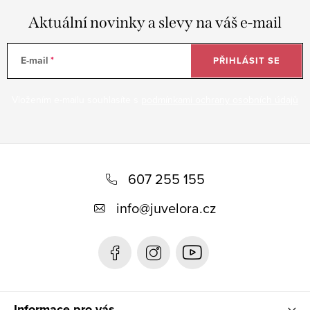
Aktuální novinky a slevy na váš e-mail
E-mail
PŘIHLÁSIT SE
Vložením e-mailu souhlasíte s
podmínkami ochrany osobních údajů
Z
á
607 255 155
p
info
@
juvelora.cz
a
t
í
Informace pro vás