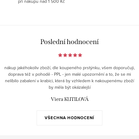
při nákupu nad 1 500 Kč
Poslední hodnocení
nákup jakéhokoliv zboží, dle koupeného prstýnku, všem doporučuji,
doprava též v pohodě - PPL - jen malé upozornění a to, že se mi
nelíbilo zabalení v krabici, která by vzhledem k nakoupenému zboží
by měla být okázalejší
Viera KUTILOVÁ
VŠECHNA HODNOCENÍ