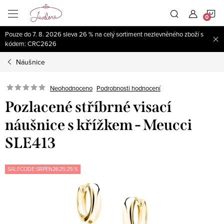
Přejít
N
na
obsah
Pouze do 7. 8. 2026 sleva 26 % na celý sortiment nezlevněného zboží s
K
kódem: CRC2626
Náušnice
Neohodnoceno
Podrobnosti hodnocení
Pozlacené stříbrné visací
náušnice s křížkem - Meucci
SLE413
SALECODE:SRPEN2625:25:%