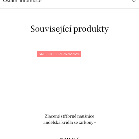
Ostatní informace
Související produkty
SALECODE:CRC2626:26:%
Zlacené stříbrné náušnice
andělská křídla se zirkony -
Meucci SLE291