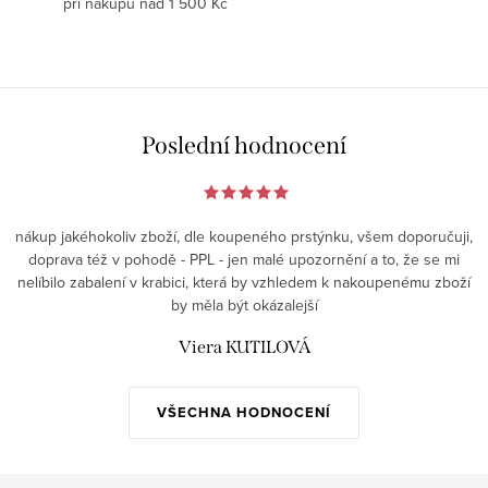
při nákupu nad 1 500 Kč
Poslední hodnocení
nákup jakéhokoliv zboží, dle koupeného prstýnku, všem doporučuji,
doprava též v pohodě - PPL - jen malé upozornění a to, že se mi
nelíbilo zabalení v krabici, která by vzhledem k nakoupenému zboží
by měla být okázalejší
Viera KUTILOVÁ
VŠECHNA HODNOCENÍ