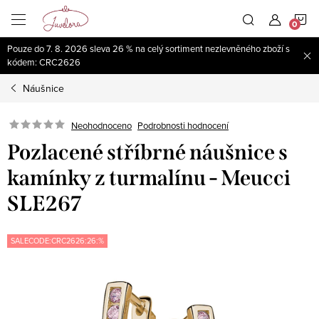
Přejít
N
na
obsah
Pouze do 7. 8. 2026 sleva 26 % na celý sortiment nezlevněného zboží s
K
kódem: CRC2626
Náušnice
Neohodnoceno
Podrobnosti hodnocení
Pozlacené stříbrné náušnice s
kamínky z turmalínu - Meucci
SLE267
SALECODE:CRC2626:26:%