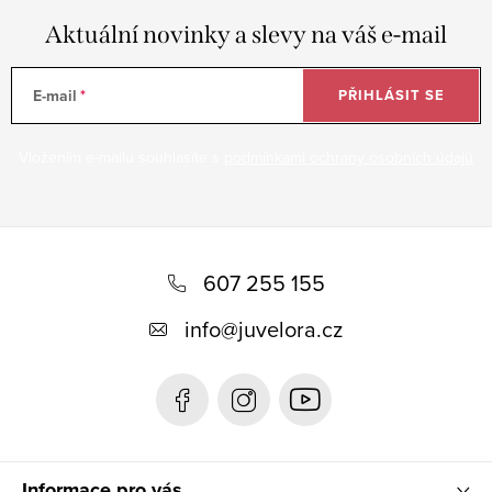
Aktuální novinky a slevy na váš e-mail
E-mail
PŘIHLÁSIT SE
Vložením e-mailu souhlasíte s
podmínkami ochrany osobních údajů
Z
á
607 255 155
p
info
@
juvelora.cz
a
t
í
Informace pro vás