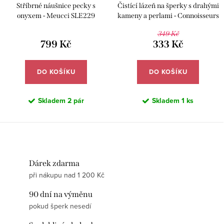
Stříbrné náušnice pecky s
Čistící lázeň na šperky s drahými
onyxem - Meucci SLE229
kameny a perlami - Connoisseurs
CN-1030/P
349 Kč
799 Kč
333 Kč
DO KOŠÍKU
DO KOŠÍKU
Skladem
2 pár
Skladem
1 ks
Dárek zdarma
při nákupu nad 1 200 Kč
90 dní na výměnu
pokud šperk nesedí