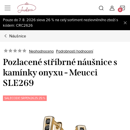
Přejít
N
na
obsah
Pouze do 7. 8. 2026 sleva 26 % na celý sortiment nezlevněného zboží s
K
kódem: CRC2626
Náušnice
Neohodnoceno
Podrobnosti hodnocení
Pozlacené stříbrné náušnice s
kamínky onyxu - Meucci
SLE269
SALECODE:SRPEN2625:25:%