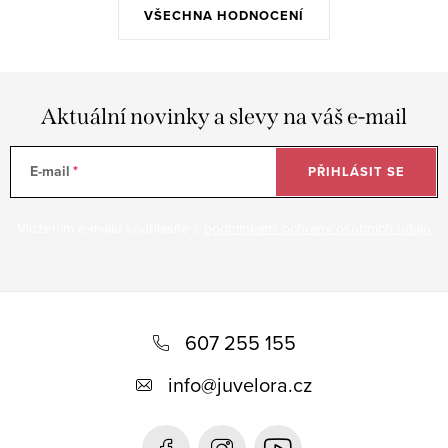
VŠECHNA HODNOCENÍ
Aktuální novinky a slevy na váš e-mail
E-mail
PŘIHLÁSIT SE
Vložením e-mailu souhlasíte s
podmínkami ochrany osobních údajů
Z
á
607 255 155
p
info
@
juvelora.cz
a
t