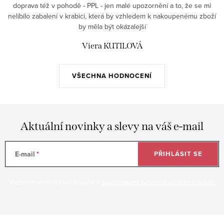
doprava též v pohodě - PPL - jen malé upozornění a to, že se mi
nelíbilo zabalení v krabici, která by vzhledem k nakoupenému zboží
by měla být okázalejší
Viera KUTILOVÁ
VŠECHNA HODNOCENÍ
Aktuální novinky a slevy na váš e-mail
E-mail
PŘIHLÁSIT SE
Vložením e-mailu souhlasíte s
podmínkami ochrany osobních údajů
Z