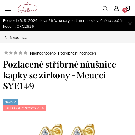
Přejít
N
na
obsah
Pouze do 6. 8. 2026 sleva 26 % na celý sortiment nezlevněného zboží s
K
kódem: CRC2626
Náušnice
Neohodnoceno
Podrobnosti hodnocení
Pozlacené stříbrné náušnice
kapky se zirkony - Meucci
SYE149
Novinka
SALECODE:CRC2626:26:%