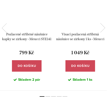
Pozlacené stříbrné náušnice
Visací pozlacená stříbrná
kapky se zirkony - Meucci SYE141
náušnice se zirkony 1 ks - Meucci
SYE154
799 Kč
1 049 Kč
DO KOŠÍKU
DO KOŠÍKU
Skladem
2 pár
Skladem
1 ks