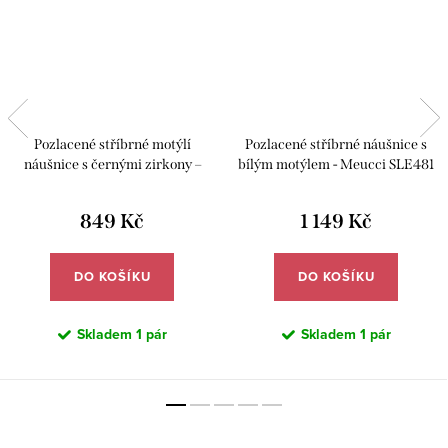
Pozlacené stříbrné motýlí
Pozlacené stříbrné náušnice s
náušnice s černými zirkony –
bílým motýlem - Meucci SLE481
Meucci SLE454
849 Kč
1 149 Kč
DO KOŠÍKU
DO KOŠÍKU
Skladem
1 pár
Skladem
1 pár