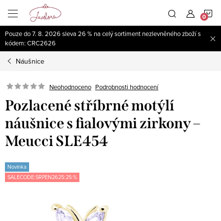
Přejít
N
na
obsah
Pouze do 7. 8. 2026 sleva 26 % na celý sortiment nezlevněného zboží s
K
kódem: CRC2626
Náušnice
Neohodnoceno
Podrobnosti hodnocení
Pozlacené stříbrné motýlí
náušnice s fialovými zirkony –
Meucci SLE454
Novinka
SALECODE:SRPEN2625:25:%