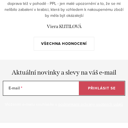
doprava též v pohodě - PPL - jen malé upozornění a to, že se mi
nelíbilo zabalení v krabici, která by vzhledem k nakoupenému zboží
by měla být okázalejší
Viera KUTILOVÁ
VŠECHNA HODNOCENÍ
Aktuální novinky a slevy na váš e-mail
E-mail
PŘIHLÁSIT SE
Vložením e-mailu souhlasíte s
podmínkami ochrany osobních údajů
Z