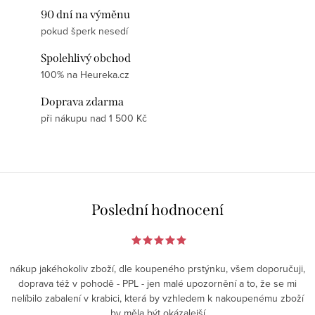
90 dní na výměnu
pokud šperk nesedí
Spolehlivý obchod
100% na Heureka.cz
Doprava zdarma
při nákupu nad 1 500 Kč
Poslední hodnocení
nákup jakéhokoliv zboží, dle koupeného prstýnku, všem doporučuji,
doprava též v pohodě - PPL - jen malé upozornění a to, že se mi
nelíbilo zabalení v krabici, která by vzhledem k nakoupenému zboží
by měla být okázalejší