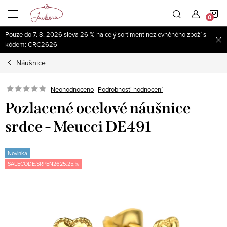
Přejít
N
na
obsah
Pouze do 7. 8. 2026 sleva 26 % na celý sortiment nezlevněného zboží s
K
kódem: CRC2626
Náušnice
Neohodnoceno
Podrobnosti hodnocení
Pozlacené ocelové náušnice
srdce - Meucci DE491
Novinka
SALECODE:SRPEN2625:25:%