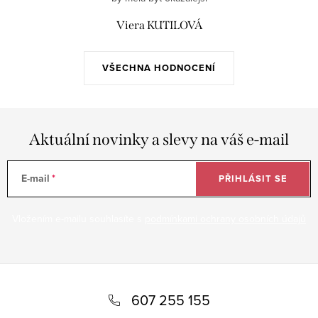
Viera KUTILOVÁ
VŠECHNA HODNOCENÍ
Aktuální novinky a slevy na váš e-mail
E-mail
PŘIHLÁSIT SE
Vložením e-mailu souhlasíte s
podmínkami ochrany osobních údajů
Z
á
607 255 155