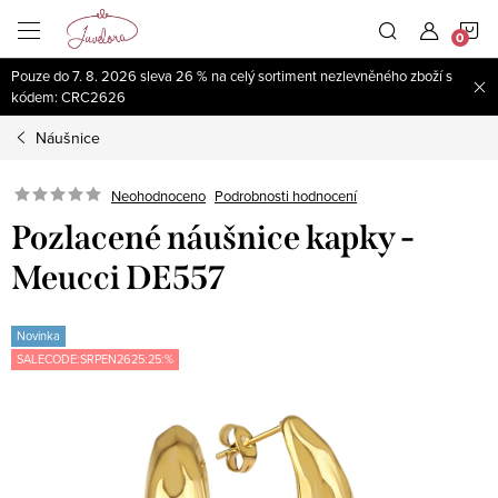
Přejít
N
na
obsah
Pouze do 7. 8. 2026 sleva 26 % na celý sortiment nezlevněného zboží s
K
kódem: CRC2626
Náušnice
Neohodnoceno
Podrobnosti hodnocení
Pozlacené náušnice kapky -
Meucci DE557
Novinka
SALECODE:SRPEN2625:25:%