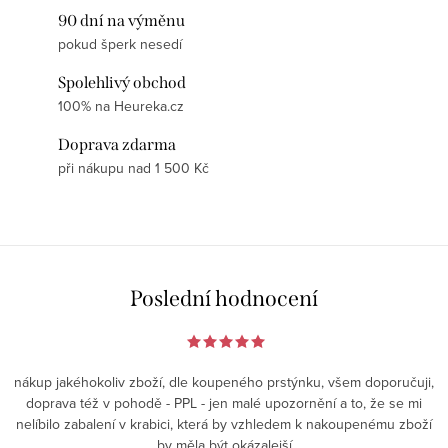
90 dní na výměnu
pokud šperk nesedí
Spolehlivý obchod
100% na Heureka.cz
Doprava zdarma
při nákupu nad 1 500 Kč
Poslední hodnocení
nákup jakéhokoliv zboží, dle koupeného prstýnku, všem doporučuji,
doprava též v pohodě - PPL - jen malé upozornění a to, že se mi
nelíbilo zabalení v krabici, která by vzhledem k nakoupenému zboží
by měla být okázalejší