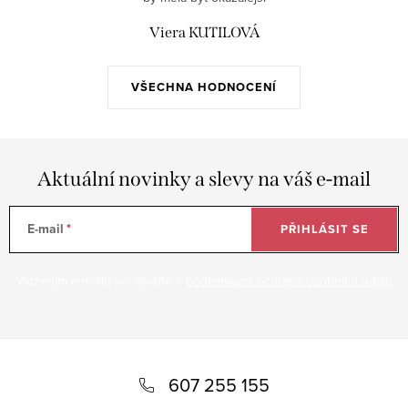
Viera KUTILOVÁ
VŠECHNA HODNOCENÍ
Aktuální novinky a slevy na váš e-mail
E-mail
PŘIHLÁSIT SE
Vložením e-mailu souhlasíte s
podmínkami ochrany osobních údajů
Z
á
607 255 155