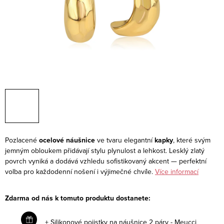
Pozlacené
ocelové náušnice
ve tvaru elegantní
kapky
, které svým
jemným obloukem přidávají stylu plynulost a lehkost. Lesklý zlatý
povrch vyniká a dodává vzhledu sofistikovaný akcent — perfektní
volba pro každodenní nošení i výjimečné chvíle.
Více informací
Zdarma od nás k tomuto produktu dostanete:
+ Silikonové pojistky na náušnice 2 páry - Meucci