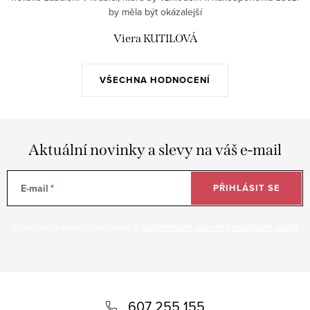
by měla být okázalejší
Viera KUTILOVÁ
VŠECHNA HODNOCENÍ
Aktuální novinky a slevy na váš e-mail
E-mail
PŘIHLÁSIT SE
Vložením e-mailu souhlasíte s
podmínkami ochrany osobních údajů
Z
á
607 255 155