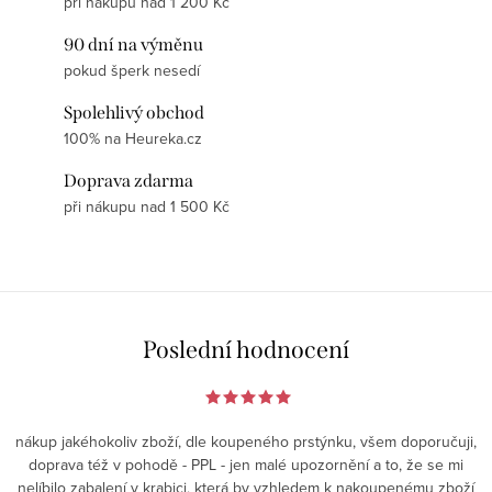
při nákupu nad 1 200 Kč
90 dní na výměnu
pokud šperk nesedí
Spolehlivý obchod
100% na Heureka.cz
Doprava zdarma
při nákupu nad 1 500 Kč
Poslední hodnocení
nákup jakéhokoliv zboží, dle koupeného prstýnku, všem doporučuji,
doprava též v pohodě - PPL - jen malé upozornění a to, že se mi
nelíbilo zabalení v krabici, která by vzhledem k nakoupenému zboží