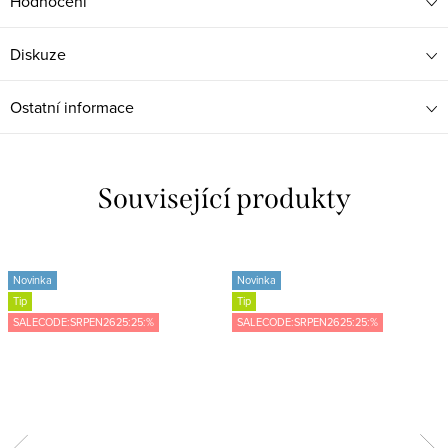
Hodnocení
Diskuze
Ostatní informace
Související produkty
Novinka
Novinka
Tip
Tip
SALECODE:SRPEN2625:25:%
SALECODE:SRPEN2625:25:%