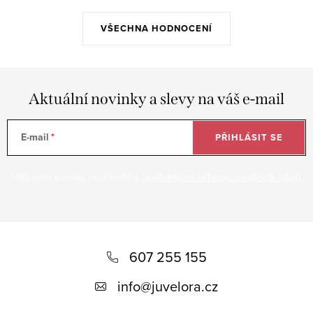
VŠECHNA HODNOCENÍ
Aktuální novinky a slevy na váš e-mail
E-mail
PŘIHLÁSIT SE
Vložením e-mailu souhlasíte s
podmínkami ochrany osobních údajů
Z
á
607 255 155
p
info
@
juvelora.cz
a