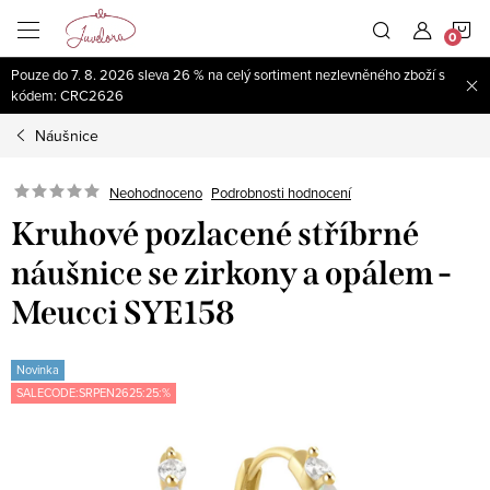
Přejít
N
na
obsah
Pouze do 7. 8. 2026 sleva 26 % na celý sortiment nezlevněného zboží s
K
kódem: CRC2626
Náušnice
Neohodnoceno
Podrobnosti hodnocení
Kruhové pozlacené stříbrné
náušnice se zirkony a opálem -
Meucci SYE158
Novinka
SALECODE:SRPEN2625:25:%