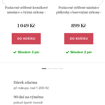
Pozlacené stříbrné kroužkové
Pozlacené stříbrné náušnice
náušnice s čirými zirkony -
půlkruhy s barevnými zirkony -
Meucci SYE224
Meucci SYE181
1 049 Kč
899 Kč
DO KOŠÍKU
DO KOŠÍKU
Skladem
3 pár
Skladem
2 pár
Dárek zdarma
při nákupu nad 1 200 Kč
90 dní na výměnu
pokud šperk nesedí