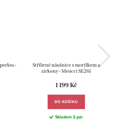
perlou -
Stříbrné náušnice s motýlkem a
Velké d
zirkony - Meucci SE261
mašlí, se
a v
1 199 Kč
DO KOŠÍKU
Skladem
2 pár