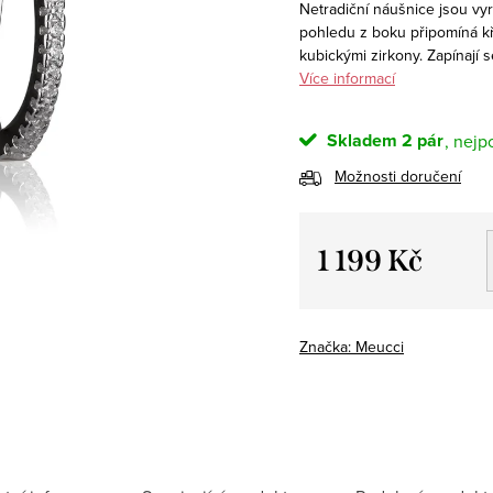
Netradiční náušnice jsou vyr
pohledu z boku připomíná kř
kubickými zirkony. Zapínají 
Více informací
Skladem
2 pár
Možnosti doručení
1 199 Kč
Měrná
cena:
Značka:
Meucci