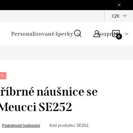
mínky
Podmínky ochrany osobních údajů
GPSR
CZK
Jak zji
NÁKU
Personalizované šperky
Soupravy
KOŠÍ
:%
říbrné náušnice se
 Meucci SE252
Kód produktu:
SE252
Podrobnosti hodnocení