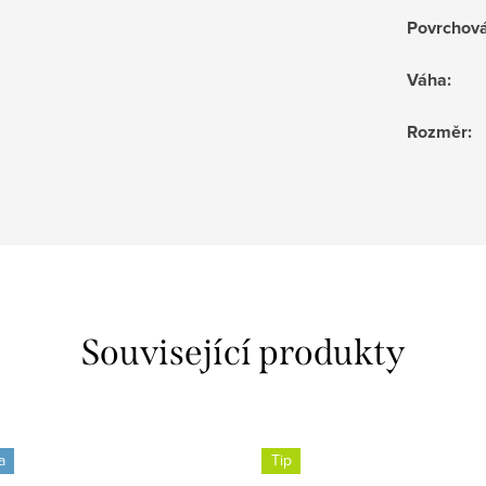
Povrchov
Váha
:
Rozměr
:
Související produkty
a
Tip