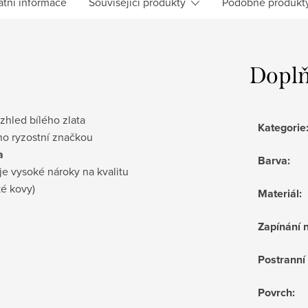
atní informace
Související produkty
Podobné produkt
Doplň
vzhled bílého zlata
Kategorie
no ryzostní značkou
a
Barva
:
je vysoké nároky na kvalitu
ké kovy)
Materiál
:
Zapínání 
Postrann
Povrch
: