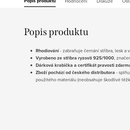
Popis produktu
Hodnocení
Diskuze
Ost
Popis produktu
Rhodiování
- zabraňuje černání stříbra, lesk a 
Vyrobeno ze stříbra ryzosti 925/1000
, znače
D
árková krabička a certifikát pravosti
zdarm
Zboží pochází od českého distributora
- splňu
použitého materiálu (neobsahuje škodlivé těž