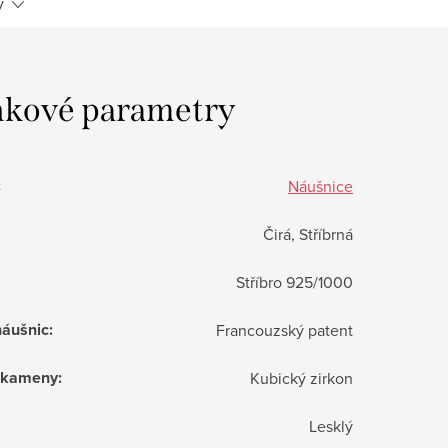
y
kové parametry
:
Náušnice
Čirá, Stříbrná
Stříbro 925/1000
náušnic
:
Francouzský patent
í kameny
:
Kubický zirkon
Lesklý