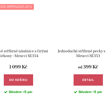
ODE:SRPEN2625:25:%
é stříbrné náušnice s čirými
Jednoduché stříbrné pecky s 
zirkony - Meucci SE354
Meucci SE353
1 099 Kč
399 Kč
od
DO KOŠÍKU
DETAIL
Skladem
>5 pár
Skladem
>5 pár