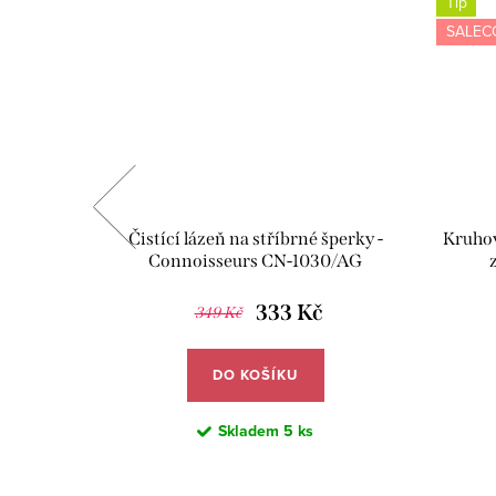
Tip
SALEC
- žlutá -
Čistící lázeň na stříbrné šperky -
Kruhov
Connoisseurs CN-1030/AG
333 Kč
349 Kč
DO KOŠÍKU
Skladem
5 ks