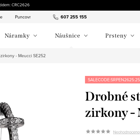
s kódem: CRC2626
ce
Puncovní značky
Hodnocení obchodu
607 255 155
Obchodní pod
Náramky
Náušnice
Prsteny
 zirkony - Meucci SE252
SALECODE:SRPEN2625:25
Drobné st
zirkony -
Neohodnoceno