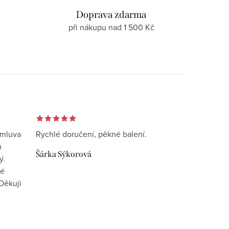
d
Doprava zdarma
při nákupu nad 1 500 Kč
omluva
Rychlé doručení, pěkné balení.
n
Šárka Sýkorová
ý.
vé
Děkuji