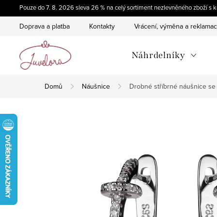
Přejít
Pouze do 7. 8. 2026 sleva 26 % na celý sortiment nezlevněného zboží 
na
Doprava a platba
Kontakty
Vrácení, výměna a reklama
obsah
Náhrdelníky
Domů
Náušnice
Drobné stříbrné náušnice se