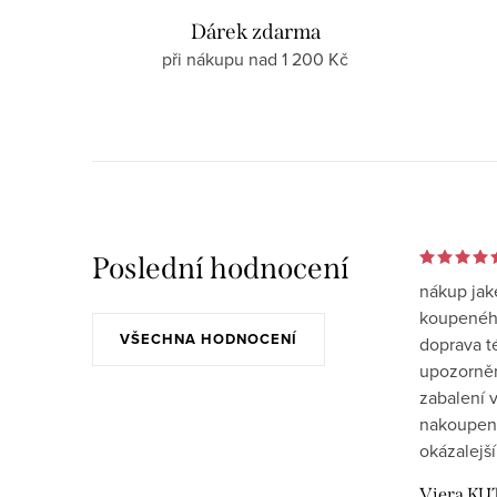
Dárek zdarma
při nákupu nad 1 200 Kč
Poslední hodnocení
nákup jak
koupeného
VŠECHNA HODNOCENÍ
doprava t
upozornění
zabalení v
nakoupen
okázalejší
Viera KU