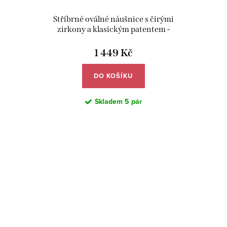
Stříbrné oválné náušnice s čirými
zirkony a klasickým patentem -
Meucci SE225
1 449 Kč
DO KOŠÍKU
Skladem
5 pár