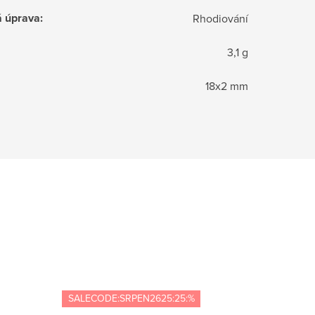
á úprava
:
Rhodiování
3,1 g
18x2 mm
SALECODE:SRPEN2625:25:%
-6 