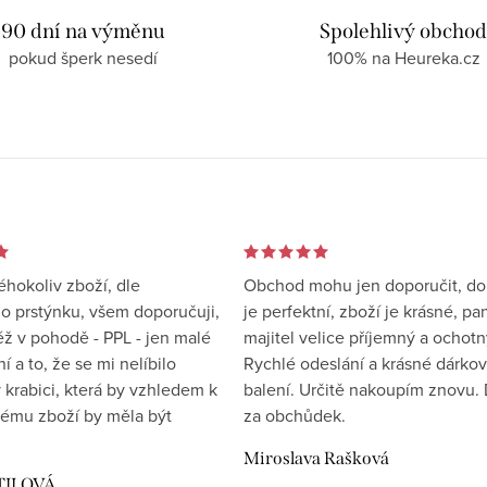
90 dní na výměnu
Spolehlivý obcho
pokud šperk nesedí
100% na Heureka.cz
éhokoliv zboží, dle
Obchod mohu jen doporučit, d
 prstýnku, všem doporučuji,
je perfektní, zboží je krásné, pa
éž v pohodě - PPL - jen malé
majitel velice příjemný a ochotn
 a to, že se mi nelíbilo
Rychlé odeslání a krásné dárko
 krabici, která by vzhledem k
balení. Určitě nakoupím znovu. 
ému zboží by měla být
za obchůdek.
Miroslava Rašková
TILOVÁ