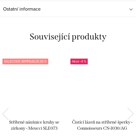
Ostatní informace
Související produkty
SALECODE:SRPEN2625:25:%
-4 %
Stříbrné náušnice kruhy se
Čistící lázeň na stříbrné šperky -
zirkony - Meucci SLE073
Connoisseurs CN-1030/AG