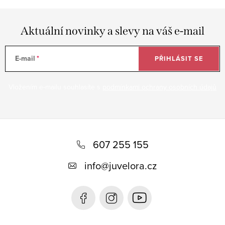
Aktuální novinky a slevy na váš e-mail
E-mail
PŘIHLÁSIT SE
Vložením e-mailu souhlasíte s
podmínkami ochrany osobních údajů
Z
á
607 255 155
p
info
@
juvelora.cz
a
t
í