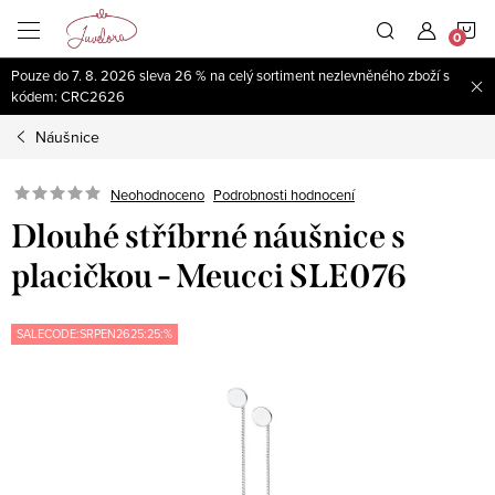
Přejít
N
na
obsah
Pouze do 7. 8. 2026 sleva 26 % na celý sortiment nezlevněného zboží s
K
kódem: CRC2626
Náušnice
Neohodnoceno
Podrobnosti hodnocení
Dlouhé stříbrné náušnice s
placičkou - Meucci SLE076
SALECODE:SRPEN2625:25:%