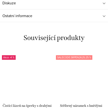
Diskuze
Ostatní informace
Související produkty
-4 %
SALECODE:SRPEN2625:25:%
Čistící lázeň na šperky s drahými
Stříbrný náramek s hnědými