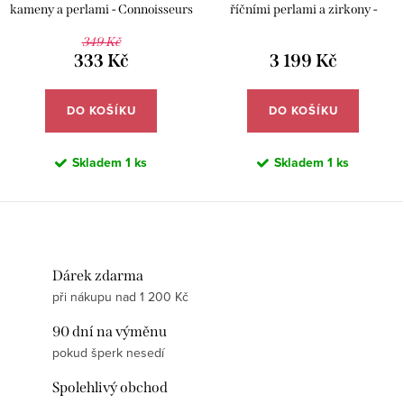
kameny a perlami - Connoisseurs
říčními perlami a zirkony -
CN-1030/P
Meucci TAB017
349 Kč
333 Kč
3 199 Kč
DO KOŠÍKU
DO KOŠÍKU
Skladem
1 ks
Skladem
1 ks
Dárek zdarma
při nákupu nad 1 200 Kč
90 dní na výměnu
pokud šperk nesedí
Spolehlivý obchod