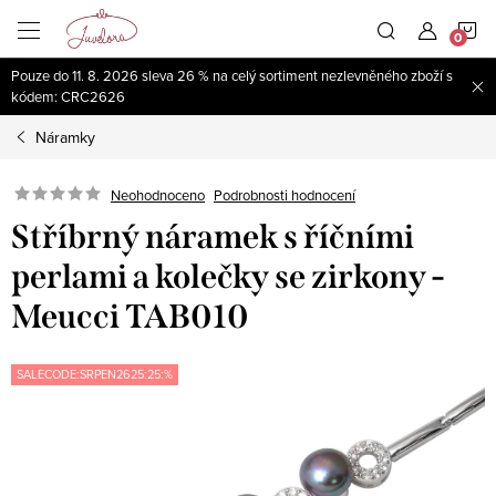
Přejít
N
na
obsah
Pouze do 11. 8. 2026 sleva 26 % na celý sortiment nezlevněného zboží s
K
kódem: CRC2626
Náramky
Neohodnoceno
Podrobnosti hodnocení
Stříbrný náramek s říčními
perlami a kolečky se zirkony -
Meucci TAB010
SALECODE:SRPEN2625:25:%