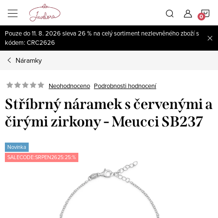
Přejít
N
na
obsah
Pouze do 11. 8. 2026 sleva 26 % na celý sortiment nezlevněného zboží s
K
kódem: CRC2626
Náramky
Neohodnoceno
Podrobnosti hodnocení
Stříbrný náramek s červenými a
čirými zirkony - Meucci SB237
Novinka
SALECODE:SRPEN2625:25:%