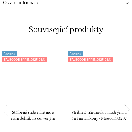
Ostatní informace
Související produkty
Novinka
Novinka
SALECODE:SRPEN2625:25:%
SALECODE:SRPEN2625:25:%
Stříbrná sada náušnic a
Stříbrný náramek s modrými a
náhrdelníku s červeným
čirými zirkony - Meucci SB237
zirkonem - Meucci SS387S