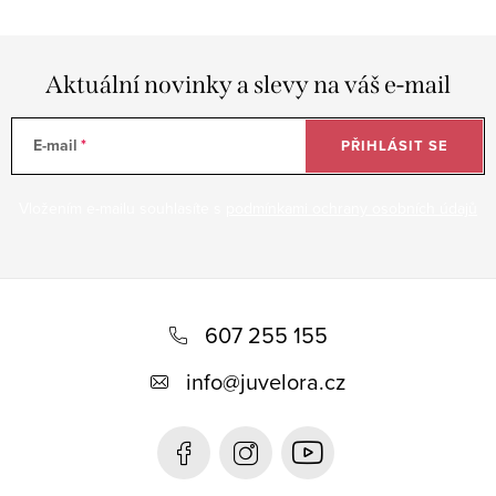
Aktuální novinky a slevy na váš e-mail
E-mail
PŘIHLÁSIT SE
Vložením e-mailu souhlasíte s
podmínkami ochrany osobních údajů
Z
á
607 255 155
p
info
@
juvelora.cz
a
t
í