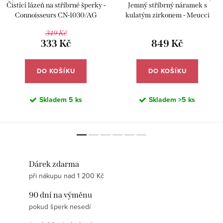
Čistící lázeň na stříbrné šperky -
Jemný stříbrný náramek s
Connoisseurs CN-1030/AG
kulatým zirkonem - Meucci
SB207
349 Kč
333 Kč
849 Kč
DO KOŠÍKU
DO KOŠÍKU
Skladem
5 ks
Skladem
>5 ks
Dárek zdarma
při nákupu nad 1 200 Kč
90 dní na výměnu
pokud šperk nesedí