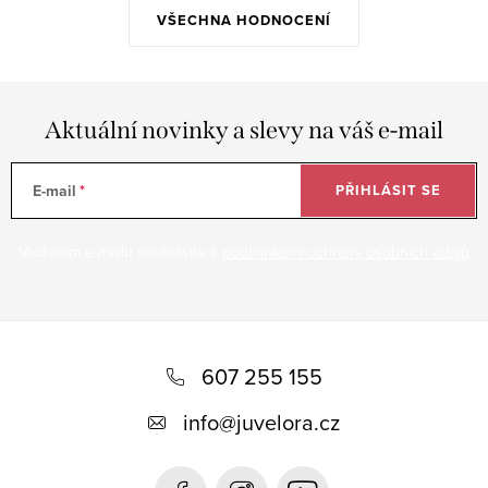
VŠECHNA HODNOCENÍ
Aktuální novinky a slevy na váš e-mail
E-mail
PŘIHLÁSIT SE
Vložením e-mailu souhlasíte s
podmínkami ochrany osobních údajů
Z
á
607 255 155
p
info
@
juvelora.cz
a
t