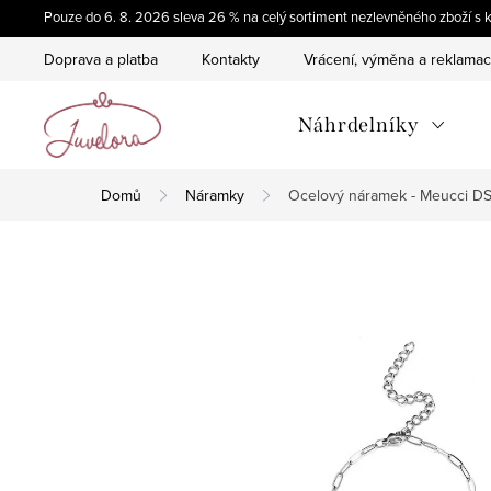
Přejít
Pouze do 6. 8. 2026 sleva 26 % na celý sortiment nezlevněného zboží
na
Doprava a platba
Kontakty
Vrácení, výměna a reklama
obsah
Náhrdelníky
Domů
Náramky
Ocelový náramek - Meucci D