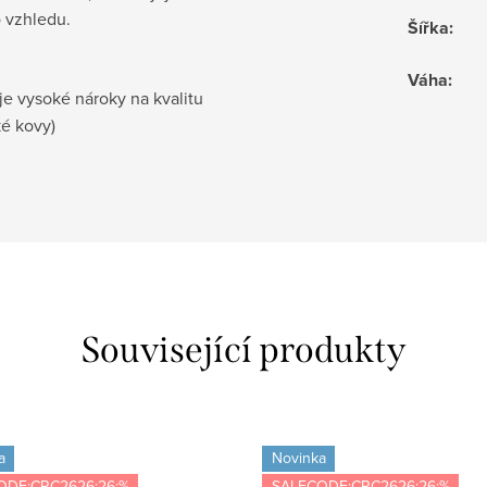
o vzhledu.
Šířka
:
Váha
:
je vysoké nároky na kvalitu
ké kovy)
Související produkty
a
Novinka
ODE:CRC2626:26:%
SALECODE:CRC2626:26:%