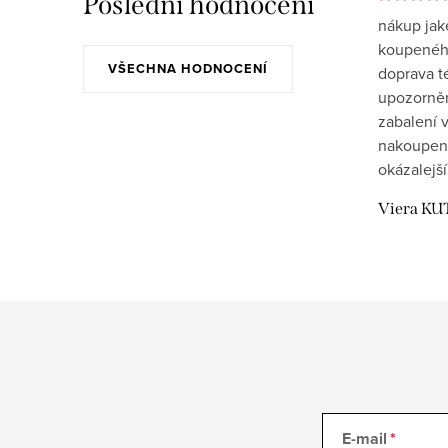
Poslední hodnocení
nákup jak
koupeného
VŠECHNA HODNOCENÍ
doprava t
upozornění
zabalení v
nakoupen
okázalejší
Viera KU
E-mail