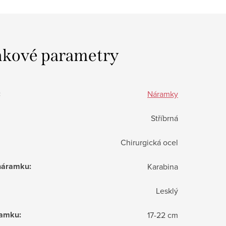
kové parametry
:
Náramky
Stříbrná
Chirurgická ocel
 náramku
:
Karabina
Lesklý
ramku
:
17-22 cm