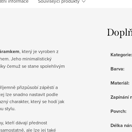
atní informace
Související produkty
Doplň
náramkem
, který je vyroben z
Kategorie
hem. Jeho minimalistický
íky čemuž se stane spolehlivým
Barva
:
Materiál
:
říjemně přizpůsobí zápěstí a
jej lze snadno nastavit podle
Zapínání
zný charakter, který se hodí jak
u stylu.
Povrch
:
y, kteří dávají přednost
Délka ná
amostatně, ale lze jej také