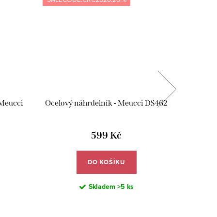
 Meucci
Ocelový náhrdelník - Meucci DS462
Vrst
srd
599 Kč
DO KOŠÍKU
Skladem
>5 ks