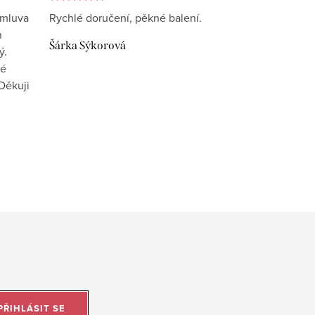
omluva
Rychlé doručení, pěkné balení.
n
Šárka Sýkorová
ý.
vé
Děkuji
PŘIHLÁSIT SE