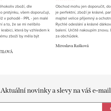
éhokoliv zboží, dle
Obchod mohu jen doporučit, d
 prstýnku, všem doporučuji,
je perfektní, zboží je krásné, pa
éž v pohodě - PPL - jen malé
majitel velice příjemný a ochotn
 a to, že se mi nelíbilo
Rychlé odeslání a krásné dárko
 krabici, která by vzhledem k
balení. Určitě nakoupím znovu. 
ému zboží by měla být
za obchůdek.
Miroslava Rašková
TILOVÁ
Aktuální novinky a slevy na váš e-mail