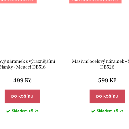
ový náramek s výraznějšími
Masivní ocelový náramek -
články - Meucci DB516
DB526
499 Kč
599 Kč
DO KOŠÍKU
DO KOŠÍKU
Skladem
>5 ks
Skladem
>5 ks