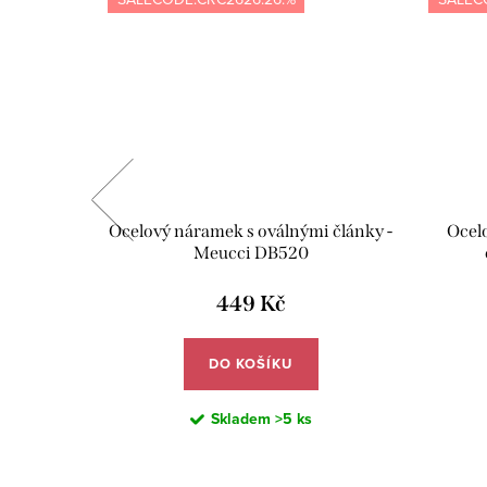
- fialová
Ocelový náramek s oválnými články -
Ocel
Meucci DB520
449 Kč
DO KOŠÍKU
Skladem
>5 ks