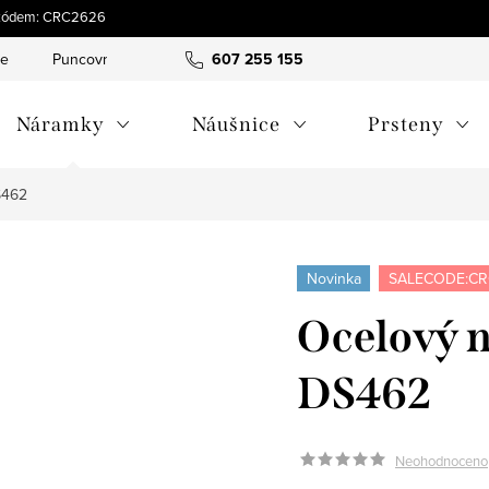
 s kódem: CRC2626
ce
Puncovní značky
Hodnocení obchodu
607 255 155
Obchodní pod
Náramky
Náušnice
Prsteny
S462
Novinka
SALECODE:CR
Ocelový 
DS462
Neohodnoceno