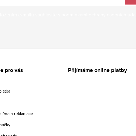
ložením e-mailu souhlasíte s
podmínkami ochrany osobních úda
e pro vás
Přijímáme online platby
platba
ýměna a reklamace
načky