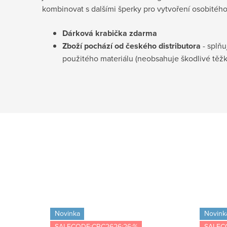
kombinovat s dalšími šperky pro vytvoření osobitéh
Dárková krabička
zdarma
Zboží pochází od českého distributora
- splňu
použitého materiálu (neobsahuje škodlivé těž
Novinka
Novink
SALECODE:CRC2626:26:%
SALEC