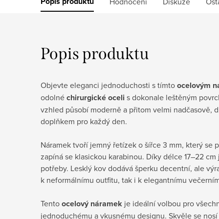
Popis produktu
Hodnocení
Diskuze
Ost
Popis produktu
Objevte eleganci jednoduchosti s tímto
ocelovým 
odolné
chirurgické oceli
s dokonale leštěným povrc
vzhled působí moderně a přitom velmi nadčasově, d
doplňkem pro každý den.
Náramek tvoří jemný řetízek o šířce 3 mm, který se p
zapíná se klasickou karabinou. Díky délce 17–22 cm 
potřeby. Lesklý kov dodává šperku decentní, ale výra
k neformálnímu outfitu, tak i k elegantnímu večerním
Tento
ocelový náramek
je ideální volbou pro všechn
jednoduchému a vkusnému designu. Skvěle se nosí s