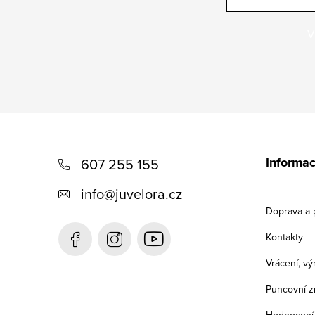
V
Z
á
Informac
607 255 155
p
info
@
juvelora.cz
a
Doprava a 
t
Kontakty
í
Vrácení, v
Puncovní z