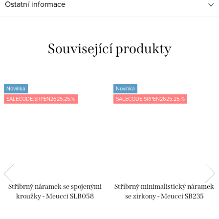
Ostatní informace
Související produkty
Novinka
Novinka
SALECODE:SRPEN2625:25:%
SALECODE:SRPEN2625:25:%
Stříbrný náramek se spojenými
Stříbrný minimalistický náramek
kroužky - Meucci SLB058
se zirkony - Meucci SB235