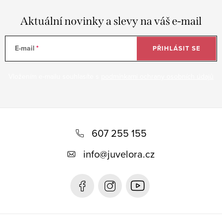
Aktuální novinky a slevy na váš e-mail
E-mail
PŘIHLÁSIT SE
Vložením e-mailu souhlasíte s
podmínkami ochrany osobních údajů
Z
á
607 255 155
p
info
@
juvelora.cz
a
t
í