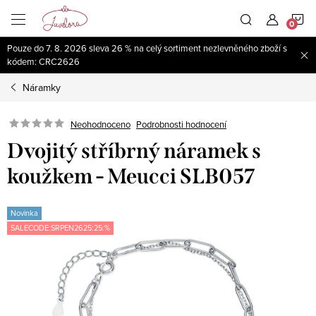
Přejít
N
na
obsah
Pouze do 7. 8. 2026 sleva 26 % na celý sortiment nezlevněného zboží s
K
kódem: CRC2626
Náramky
Neohodnoceno
Podrobnosti hodnocení
Dvojitý stříbrný náramek s
koužkem - Meucci SLB057
Novinka
SALECODE:SRPEN2625:25:%