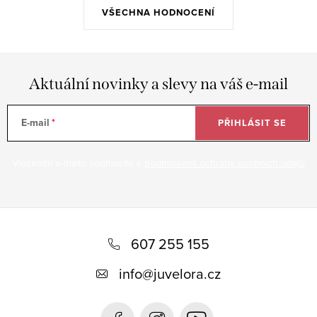
VŠECHNA HODNOCENÍ
Aktuální novinky a slevy na váš e-mail
E-mail
PŘIHLÁSIT SE
Vložením e-mailu souhlasíte s
podmínkami ochrany osobních údajů
Z
á
607 255 155
p
info
@
juvelora.cz
a
t