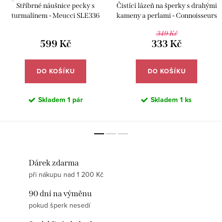
Stříbrné náušnice pecky s
Čistící lázeň na šperky s drahými
turmalínem - Meucci SLE336
kameny a perlami - Connoisseurs
CN-1030/P
349 Kč
599 Kč
333 Kč
DO KOŠÍKU
DO KOŠÍKU
Skladem
1 pár
Skladem
1 ks
Dárek zdarma
při nákupu nad 1 200 Kč
90 dní na výměnu
pokud šperk nesedí