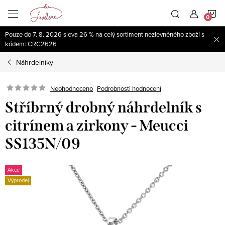
Přejít
N
na
obsah
Pouze do 7. 8. 2026 sleva 26 % na celý sortiment nezlevněného zboží s
K
kódem: CRC2626
Náhrdelníky
Neohodnoceno
Podrobnosti hodnocení
Stříbrný drobný náhrdelník s
citrínem a zirkony - Meucci
SS135N/09
Akce
Výprodej