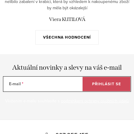
nelíbilo zabalení v krabici, která by vzhledem k nakoupenému zboží
by měla být okázalejší
Viera KUTILOVÁ
VŠECHNA HODNOCENÍ
Aktuální novinky a slevy na váš e-mail
E-mail
PŘIHLÁSIT SE
Vložením e-mailu souhlasíte s
podmínkami ochrany osobních údajů
Z