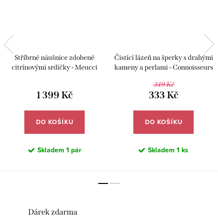
Stříbrné náušnice zdobené
Čistící lázeň na šperky s drahými
citrínovými srdíčky - Meucci
kameny a perlami - Connoisseurs
SE118/09
CN-1030/P
349 Kč
1 399 Kč
333 Kč
DO KOŠÍKU
DO KOŠÍKU
Skladem
1 pár
Skladem
1 ks
Dárek zdarma