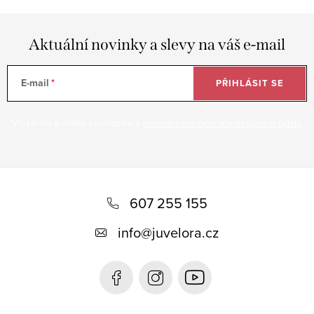
Aktuální novinky a slevy na váš e-mail
E-mail
PŘIHLÁSIT SE
Vložením e-mailu souhlasíte s
podmínkami ochrany osobních údajů
Z
á
607 255 155
p
info
@
juvelora.cz
a
t
í