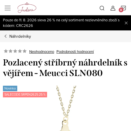
Přejít
N
na
obsah
Pouze do 11. 8. 2026 sleva 26 % na celý sortiment nezlevněného zboží s
K
kódem: CRC2626
Náhrdelníky
Neohodnoceno
Podrobnosti hodnocení
Pozlacený stříbrný náhrdelník s
vějířem - Meucci SLN080
Novinka
SALECODE:SRPEN2625:25:%