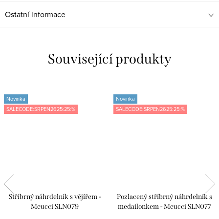
Ostatní informace
Související produkty
Novinka
Novinka
SALECODE:SRPEN2625:25:%
SALECODE:SRPEN2625:25:%
Stříbrný náhrdelník s vějířem -
Pozlacený stříbrný náhrdelník s
Meucci SLN079
medailonkem - Meucci SLN077