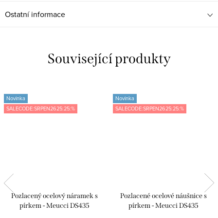
Ostatní informace
Související produkty
Novinka
Novinka
SALECODE:SRPEN2625:25:%
SALECODE:SRPEN2625:25:%
Pozlacený ocelový náramek s
Pozlacené ocelové náušnice s
pírkem - Meucci DS435
pírkem - Meucci DS435