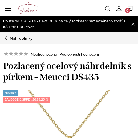
Přejít
N
na
obsah
Pouze do 7. 8. 2026 sleva 26 % na celý sortiment nezlevněného zboží s
K
kódem: CRC2626
Náhrdelníky
Neohodnoceno
Podrobnosti hodnocení
Pozlacený ocelový náhrdelník s
pírkem - Meucci DS435
Novinka
SALECODE:SRPEN2625:25:%