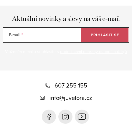
Aktuální novinky a slevy na váš e-mail
E-mail
PŘIHLÁSIT SE
Vložením e-mailu souhlasíte s
podmínkami ochrany osobních údajů
Z
á
607 255 155
p
info
@
juvelora.cz
a
t
í