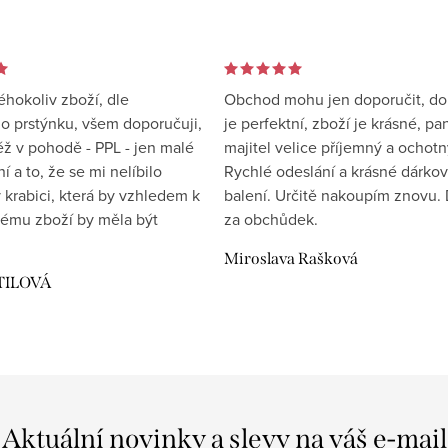
éhokoliv zboží, dle
Obchod mohu jen doporučit, d
 prstýnku, všem doporučuji,
je perfektní, zboží je krásné, pa
éž v pohodě - PPL - jen malé
majitel velice příjemný a ochotn
 a to, že se mi nelíbilo
Rychlé odeslání a krásné dárko
 krabici, která by vzhledem k
balení. Určitě nakoupím znovu. 
ému zboží by měla být
za obchůdek.
Miroslava Rašková
TILOVÁ
Aktuální novinky a slevy na váš e-mail