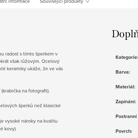
atní informace
Související produkty
Doplň
u radost s tímto šperkem v
Kategorie
okrát však růžovým. Ocelový
lé keramiky ukáže, že ve vás
Barva
:
Materiál
:
krabička na fotografii).
Zapínání
:
ocelových šperků než klasické
Postrann
je vysoké nároky na kvalitu
ké kovy)
Povrch
: