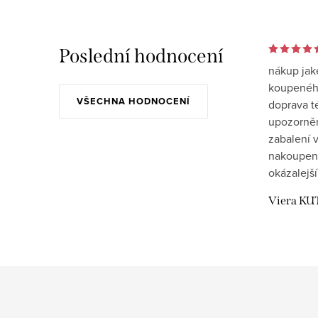
Poslední hodnocení
nákup jak
koupeného
VŠECHNA HODNOCENÍ
doprava t
upozornění
zabalení v
nakoupen
okázalejší
Viera KU