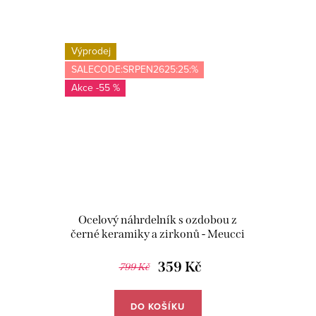
Výprodej
SALECODE:SRPEN2625:25:%
-55 %
Ocelový náhrdelník s ozdobou z
černé keramiky a zirkonů - Meucci
DN073
359 Kč
799 Kč
DO KOŠÍKU