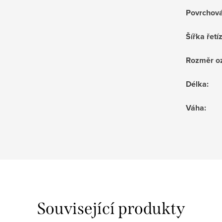
Povrchov
Šířka řetí
Rozměr o
Délka
:
Váha
:
Související produkty