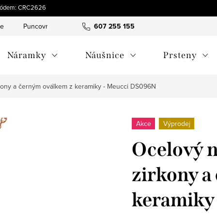
s kódem: CRC2626
ce
Puncovní značky
Hodnocení obchodu
607 255 155
Obchodní pod
Náramky
Náušnice
Prsteny
rkony a černým oválkem z keramiky - Meucci DS096N
Akce
Výprodej
Ocelový n
zirkony a
keramiky