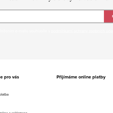
ložením e-mailu souhlasíte s
podmínkami ochrany osobních úda
e pro vás
Přijímáme online platby
platba