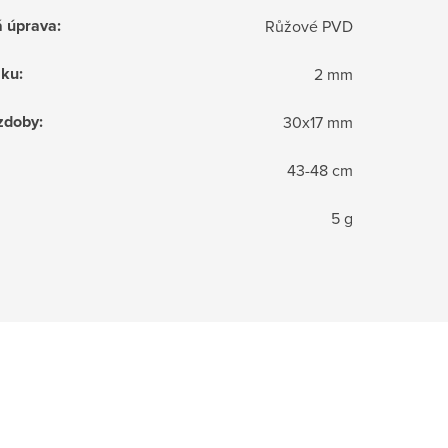
á úprava
:
Růžové PVD
zku
:
2 mm
zdoby
:
30x17 mm
43-48 cm
5 g