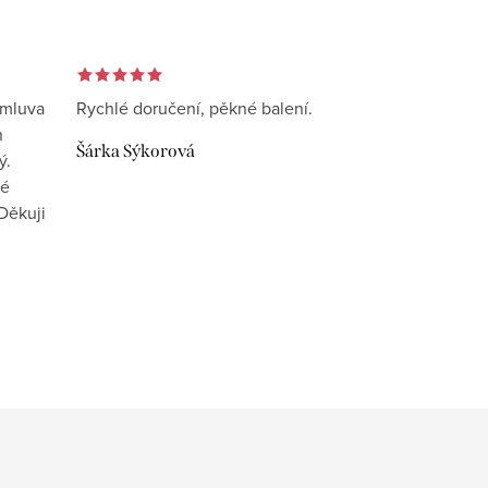
omluva
Rychlé doručení, pěkné balení.
n
Šárka Sýkorová
ý.
vé
Děkuji