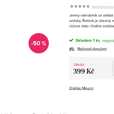
Neohodnoceno
Jemný náhrdelník se skládá 
ozdoby. Řetízek je zlacený
růžové zlato. Oválná ozdoba 
Skladem
1 ks
-50 %
Možnosti doručení
799 Kč
399 Kč
Měrná
cena:
Značka:
Meucci