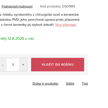
Kód produktu:
DS096N
Podrobnosti hodnocení
z řetízku vyrobeného z chirurgické oceli a keramické
 metodou PVD, jeho povrchová úprava proto připomíná
z černé keramiky jej stylově dotváří.
Více informací
12.8.2026
VLOŽIT DO KOŠÍKU
Dotaz k produktu
Sdílet
Tisk