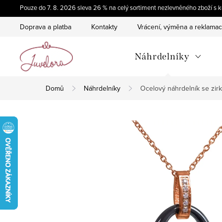
Přejít
Pouze do 7. 8. 2026 sleva 26 % na celý sortiment nezlevněného zboží 
na
Doprava a platba
Kontakty
Vrácení, výměna a reklama
obsah
Náhrdelníky
Domů
Náhrdelníky
Ocelový náhrdelník se zi