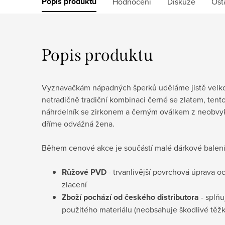
Popis produktu
Hodnocení
Diskuze
Ost
Popis produktu
Vyznavačkám nápadných šperků uděláme jistě velko
netradičně tradiční kombinaci černé se zlatem, tent
náhrdelník se zirkonem a černým oválkem z neobvyk
dříme odvážná žena.
Během cenové akce je součástí malé dárkové balení (
Růžové PVD
- trvanlivější povrchová úprava 
zlacení
Zboží pochází od českého distributora
- splňu
použitého materiálu (neobsahuje škodlivé těž