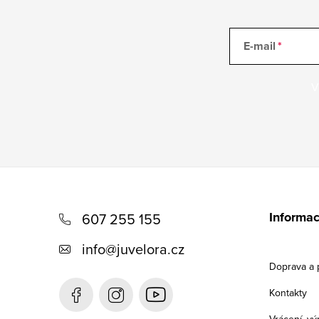
E-mail
V
Z
á
Informac
607 255 155
p
info
@
juvelora.cz
a
Doprava a 
t
Kontakty