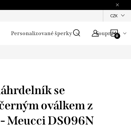
mínky
Podmínky ochrany osobních údajů
GPSR
CZK
Jak zji
NÁKU
Personalizované šperky
Soupravy
KOŠÍ
áhrdelník se
 černým oválkem z
 - Meucci DS096N