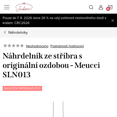
Přejít
N
na
obsah
Pouze do 7. 8. 2026 sleva 26 % na celý sortiment nezlevněného zboží s
K
kódem: CRC2626
Náhrdelníky
Neohodnoceno
Podrobnosti hodnocení
Náhrdelník ze stříbra s
originální ozdobou - Meucci
SLN013
SALECODE:SRPEN2625:25:%