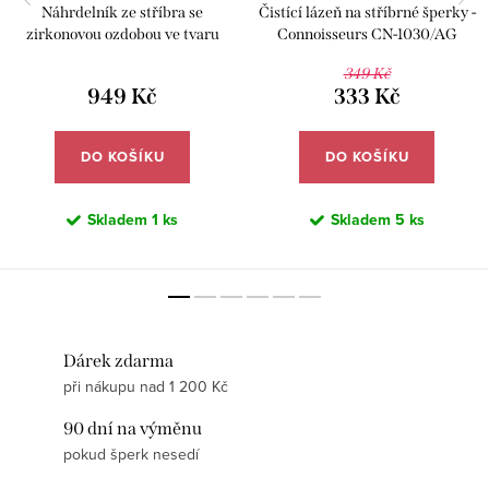
Náhrdelník ze stříbra se
Čistící lázeň na stříbrné šperky -
zirkonovou ozdobou ve tvaru
Connoisseurs CN-1030/AG
motýla - Meucci SLN048
349 Kč
949 Kč
333 Kč
DO KOŠÍKU
DO KOŠÍKU
Skladem
1 ks
Skladem
5 ks
Dárek zdarma
při nákupu nad 1 200 Kč
90 dní na výměnu
pokud šperk nesedí