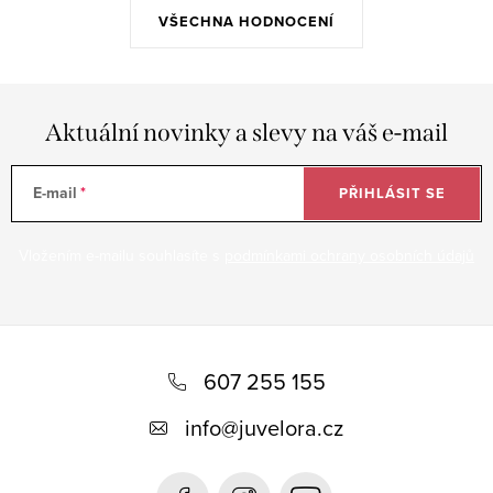
VŠECHNA HODNOCENÍ
Aktuální novinky a slevy na váš e-mail
E-mail
PŘIHLÁSIT SE
Vložením e-mailu souhlasíte s
podmínkami ochrany osobních údajů
Z
á
607 255 155
p
info
@
juvelora.cz
a
t