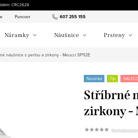
s kódem: CRC2626
ce
Puncovní značky
Hodnocení obchodu
607 255 155
Obchodní pod
Náramky
Náušnice
Prsteny
rné náušnice s perlou a zirkony - Meucci SP112E
Novinka
Tip
SALECO
Stříbrné 
zirkony -
Neohodnoceno