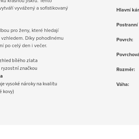
rku krásnou jiskru. Tento
vytváří vyvážený a sofistikovaný
Hlavní k
Postrann
lbou pro ženy, které hledají
m vzhledem. Díky pohodlnému
Povrch
:
í po celý den i večer.
Povrchov
vzhled bílého zlata
 ryzostní značkou
Rozměr
:
a
uje vysoké nároky na kvalitu
Váha
:
é kovy)