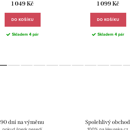
1 049 Kč
1 099 Kč
DO KOŠÍKU
DO KOŠÍKU
Skladem
4 pár
Skladem
4 pár
90 dní na výměnu
Spolehlivý obcho
pokud šperk nesedí
100% na Heureka.cz