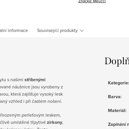
Značka:
Meucci
atní informace
Související produkty
Doplň
ytu s našimi
stříbrnými
Kategorie
cované náušnice jsou vyrobeny z
vou, která zajišťuje vysoký lesk
Barva
:
ásný vzhled i při častém nošení.
Materiál
:
řirozeným perleťovým leskem,
člivě umístěné třpytivé
zirkony
,
Zapínání 