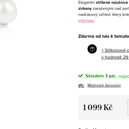
Elegantní
stříbrné náušnice 
zirkony
zasazenými nad perl
nadčasový vzhled, který krásn
informací
Zdarma od nás k tomuto
+ Silikonové 
v hodnotě 29
Skladem
3 pár
Možnosti doručení
1 099 Kč
Měrná
cena: