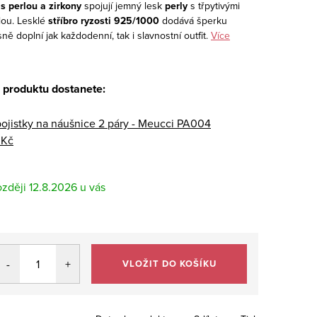
s perlou a zirkony
spojují jemný lesk
perly
s třpytivými
ou. Lesklé
stříbro ryzosti 925/1000
dodává šperku
ě doplní jak každodenní, tak i slavnostní outfit.
Více
 produktu dostanete:
pojistky na náušnice 2 páry - Meucci PA004
 Kč
12.8.2026
VLOŽIT DO KOŠÍKU