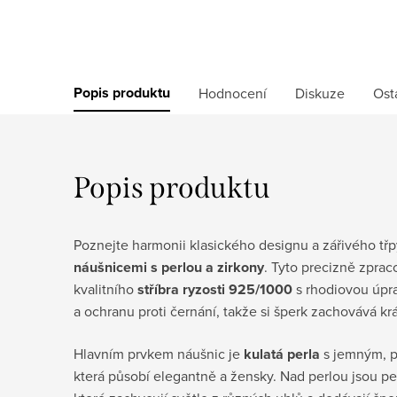
Popis produktu
Hodnocení
Diskuze
Ost
Popis produktu
Poznejte harmonii klasického designu a zářivého třp
náušnicemi s perlou a zirkony
. Tyto precizně zpra
kvalitního
stříbra ryzosti 925/1000
s rhodiovou úpra
a ochranu proti černání, takže si šperk zachovává kr
Hlavním prvkem náušnic je
kulatá perla
s jemným, p
která působí elegantně a žensky. Nad perlou jsou pe