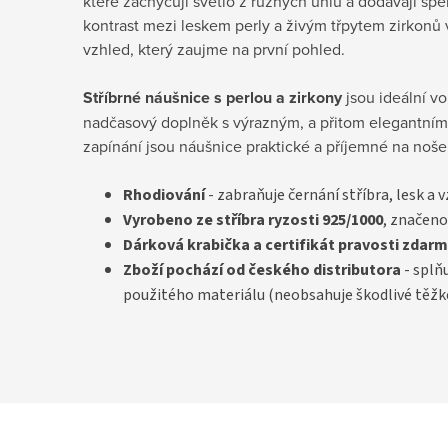
které zachycují světlo z různých uhlů a dodávají špe
kontrast mezi leskem perly a živým třpytem zirkonů 
vzhled, který zaujme na první pohled.
Stříbrné náušnice s perlou a zirkony
jsou ideální vo
nadčasový doplněk s výrazným, a přitom elegantní
zapínání jsou náušnice praktické a příjemné na nošen
Rhodiování
- zabraňuje černání stříbra, lesk a 
Vyrobeno ze stříbra ryzosti 925/1000
, značeno
D
árková krabička a certifikát pravosti
zdarm
Zboží pochází od českého distributora
- splň
použitého materiálu (neobsahuje škodlivé těžk