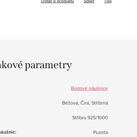
Dotaz k produktu
Sdílet
Tisk
kové parametry
:
Bodové náušnice
Béžová, Čirá, Stříbrná
Stříbro 925/1000
náušnic
:
Puzeta