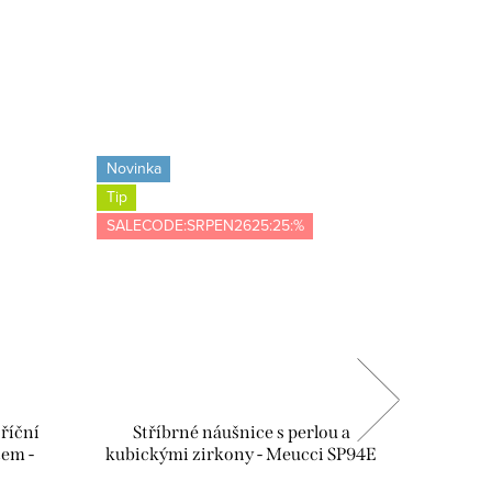
Novinka
Novinka
Tip
Tip
SALECODE:SRPEN2625:25:%
SALECOD
 říční
Stříbrné náušnice s perlou a
Stříbrné
tem -
kubickými zirkony - Meucci SP94E
se z