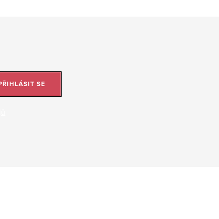
PŘIHLÁSIT SE
jů