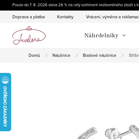
Přejít
Pouze do 7. 8. 2026 sleva 26 % na celý sortiment nezlevněného zboží 
na
Doprava a platba
Kontakty
Vrácení, výměna a reklama
obsah
Náhrdelníky
Domů
Náušnice
Bodové náušnice
Stříb