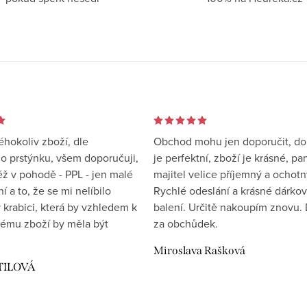
éhokoliv zboží, dle
Obchod mohu jen doporučit, d
 prstýnku, všem doporučuji,
je perfektní, zboží je krásné, pa
éž v pohodě - PPL - jen malé
majitel velice příjemný a ochotn
 a to, že se mi nelíbilo
Rychlé odeslání a krásné dárko
 krabici, která by vzhledem k
balení. Určitě nakoupím znovu. 
ému zboží by měla být
za obchůdek.
Miroslava Rašková
TILOVÁ