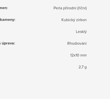
ámen
:
Perla přírodní (říční)
í kameny
:
Kubický zirkon
Lesklý
á úprava
:
Rhodiování
12x10 mm
2,7 g