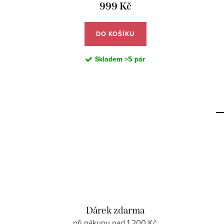
999 Kč
DO KOŠÍKU
Skladem
>5 pár
Dárek zdarma
při nákupu nad 1 200 Kč