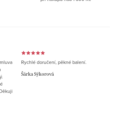
omluva
Rychlé doručení, pěkné balení.
n
Šárka Sýkorová
ý.
vé
Děkuji