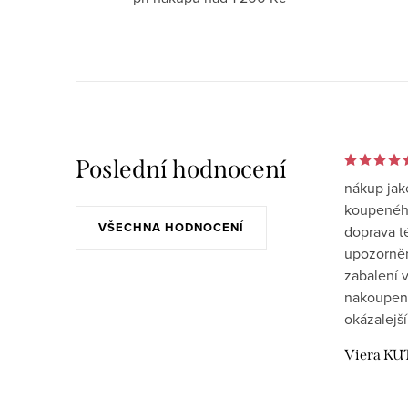
Poslední hodnocení
nákup jak
koupeného
VŠECHNA HODNOCENÍ
doprava t
upozornění
zabalení v
nakoupen
okázalejší
Viera KU