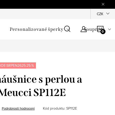
mínky
Podmínky ochrany osobních údajů
GPSR
CZK
Jak zji
NÁKU
Personalizované šperky
Soupravy
KOŠÍ
DE:SRPEN2625:25:%
náušnice s perlou a
 Meucci SP112E
Kód produktu:
SP112E
Podrobnosti hodnocení