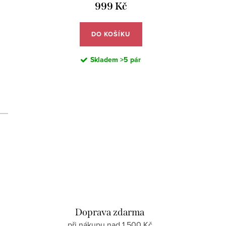
999 Kč
DO KOŠÍKU
Skladem
>5 pár
d
Doprava zdarma
při nákupu nad 1 500 Kč