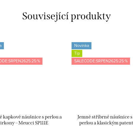
Související produkty
a
Novinka
Tip
ODE:SRPEN2625:25:%
SALECODE:SRPEN2625:25:%
é kapkové náušnice s perlou a
Jemné stříbrné náušnice s
irkony – Meucci SP111E
perlou a klasickým paten
Meucci SP107E