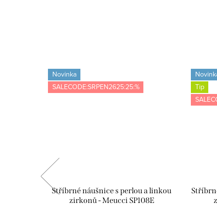
Novinka
Novink
SALECODE:SRPEN2625:25:%
Tip
SALEC
abička s
Stříbrné náušnice s perlou a linkou
Stříbrn
ící utěrka
zirkonů - Meucci SP108E
z
VE02