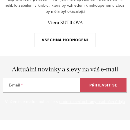
nelíbilo zabalení v krabici, která by vzhledem k nakoupenému zboží
by měla být okázalejší
Viera KUTILOVÁ
VŠECHNA HODNOCENÍ
Aktuální novinky a slevy na váš e-mail
E-mail
PŘIHLÁSIT SE
Vložením e-mailu souhlasíte s
podmínkami ochrany osobních údajů
Z