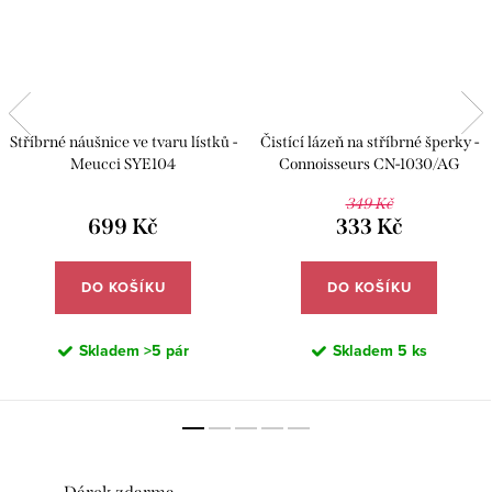
Stříbrné náušnice ve tvaru lístků -
Čistící lázeň na stříbrné šperky -
Meucci SYE104
Connoisseurs CN-1030/AG
349 Kč
699 Kč
333 Kč
DO KOŠÍKU
DO KOŠÍKU
Skladem
>5 pár
Skladem
5 ks