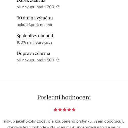
Dárek zdarma
při nákupu nad 1 200 Kč
90 dní na výměnu
pokud šperk nesedí
Spolehlivý obchod
100% na Heureka.cz
Doprava zdarma
při nákupu nad 1 500 Kč
Poslední hodnocení
nákup jakéhokoliv zboží, dle koupeného prstýnku, všem doporučuji,
doprava též v pohodě - PPL - jen malé upozornění a to, že se mi