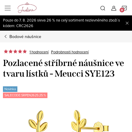
Přejít
N
na
obsah
Pouze do 7. 8. 2026 sleva 26 % na celý sortiment nezlevněného zboží s
K
kódem: CRC2626
Bodové náušnice
1 hodnocení
Podrobnosti hodnocení
Pozlacené stříbrné náušnice ve
tvaru lístků - Meucci SYE123
Novinka
SALECODE:SRPEN2625:25:%