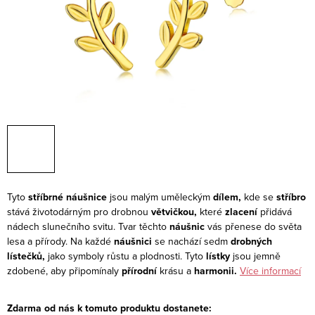
Tyto
stříbrné náušnice
jsou malým uměleckým
dílem,
kde se
stříbro
stává životodárným pro drobnou
větvičkou,
které
zlacení
přidává
nádech slunečního svitu. Tvar těchto
náušnic
vás přenese do světa
lesa a přírody. Na každé
náušnici
se nachází sedm
drobných
lístečků,
jako symboly růstu a plodnosti. Tyto
lístky
jsou jemně
zdobené, aby připomínaly
přírodní
krásu a
harmonii.
Více informací
Zdarma od nás k tomuto produktu dostanete: