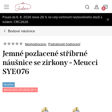
Přejít
N
na
obsah
Pouze do 6. 8. 2026 sleva 26 % na celý sortiment nezlevněného zboží s
K
kódem: CRC2626
Bodové náušnice
Neohodnoceno
Podrobnosti hodnocení
Jemné pozlacené stříbrné
náušnice se zirkony - Meucci
SYE076
Novinka
SALECODE:CRC2626:26:%