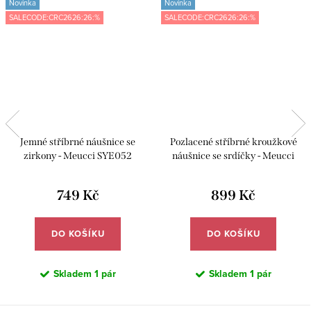
Novinka
Novinka
SALECODE:CRC2626:26:%
SALECODE:CRC2626:26:%
Jemné stříbrné náušnice se
Pozlacené stříbrné kroužkové
zirkony - Meucci SYE052
náušnice se srdíčky - Meucci
SYE096
749 Kč
899 Kč
DO KOŠÍKU
DO KOŠÍKU
Skladem
1 pár
Skladem
1 pár