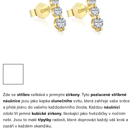
Zde se
stříbro
setkává s jemnými
zirkony
. Tyto
pozlacené stříbrné
náušnice
jsou jako kapka
slunečního
svitu, která zahřeje vaše srdce
a přidá jiskru do vašeho každodenního života. Každou
náušnici
zdobí tři jemné
kubické zirkony
, tleskající jako hvězdičky v nočním
nebi. Jsou to malé
třpytky
radosti, které doprovází každý váš krok a
zazáří v každém okamžiku.