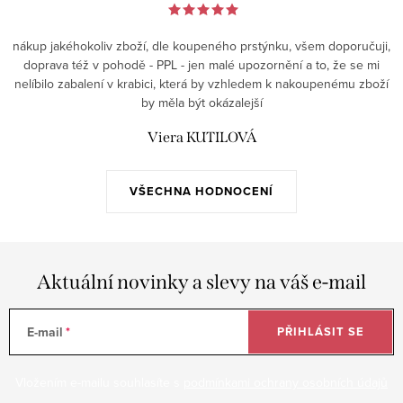
nákup jakéhokoliv zboží, dle koupeného prstýnku, všem doporučuji,
doprava též v pohodě - PPL - jen malé upozornění a to, že se mi
nelíbilo zabalení v krabici, která by vzhledem k nakoupenému zboží
by měla být okázalejší
Viera KUTILOVÁ
VŠECHNA HODNOCENÍ
Aktuální novinky a slevy na váš e-mail
E-mail
PŘIHLÁSIT SE
Vložením e-mailu souhlasíte s
podmínkami ochrany osobních údajů