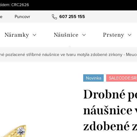
s kódem: CRC2626
ce
Puncovní značky
Hodnocení obchodu
607 255 155
Obchodní pod
Náramky
Náušnice
Prsteny
né pozlacené stříbrné náušnice ve tvaru motýla zdobené zirkony - Meu
Novinka
SALECODE:SR
Drobné po
náušnice 
zdobené z