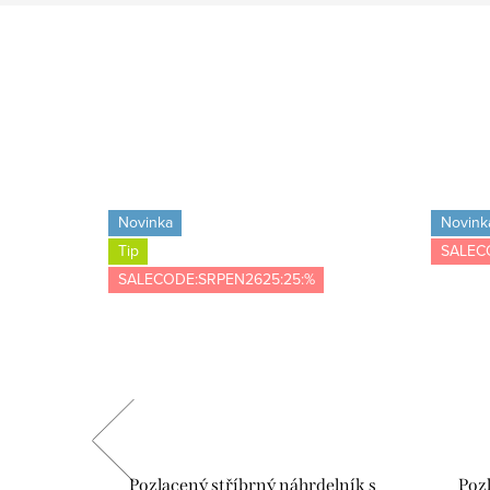
Novinka
Novink
Tip
SALEC
SALECODE:SRPEN2625:25:%
abička s
Pozlacený stříbrný náhrdelník s
Poz