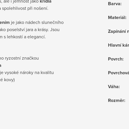
u, ale i jemnost jako
křídla
Barva
:
m
spolehlivost při nošení.
Materiál
:
cením
je jako nádech slunečního
ako poselství jara a krásy. Jsou
Zapínání 
 s lehkostí a elegancí.
Hlavní k
no ryzostní značkou
Povrch
:
a
je vysoké nároky na kvalitu
Povrchov
ké kovy)
Váha
:
Rozměr
: