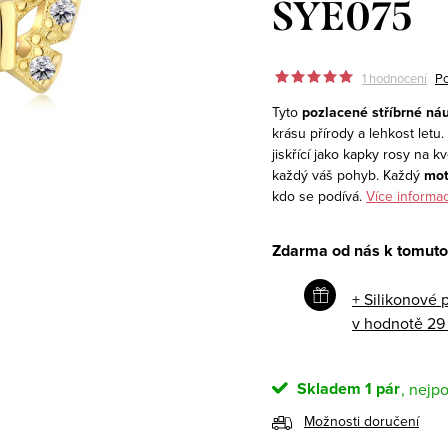
SYE075
1 hodnocení
Po
Tyto
pozlacené stříbrné ná
krásu přírody a lehkost letu
jiskřící jako kapky rosy na 
každý váš pohyb. Každý
mot
kdo se podívá.
Více informac
Zdarma od nás k tomuto
+ Silikonové 
v hodnotě 29
Skladem
1 pár
Možnosti doručení