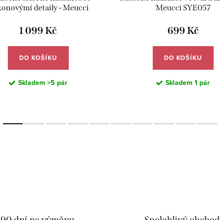
konovými detaily - Meucci
Meucci SYE057
SYE081
1 099 Kč
699 Kč
DO KOŠÍKU
DO KOŠÍKU
Skladem
>5 pár
Skladem
1 pár
90 dní na výměnu
Spolehlivý obcho