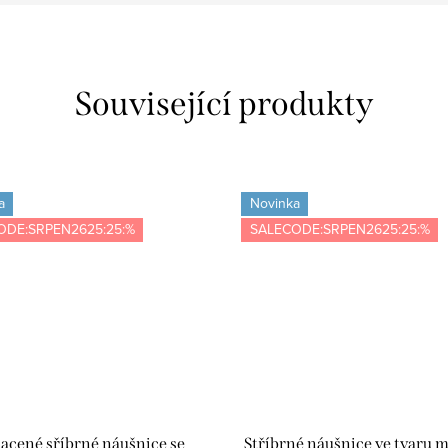
Související produkty
a
Novinka
ODE:SRPEN2625:25:%
SALECODE:SRPEN2625:25:%
lacené sříbrné náušnice se
Stříbrné náušnice ve tvaru m