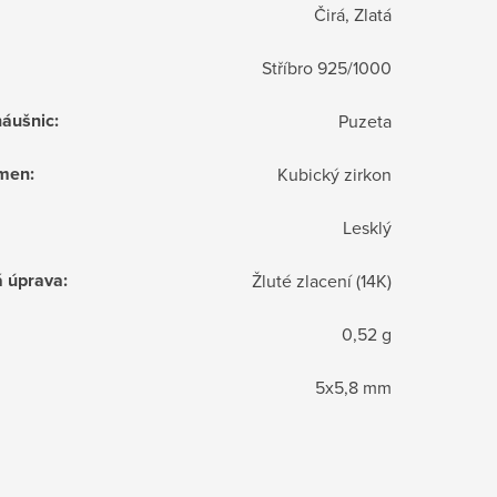
Čirá, Zlatá
Stříbro 925/1000
náušnic
:
Puzeta
ámen
:
Kubický zirkon
Lesklý
á úprava
:
Žluté zlacení (14K)
0,52 g
5x5,8 mm