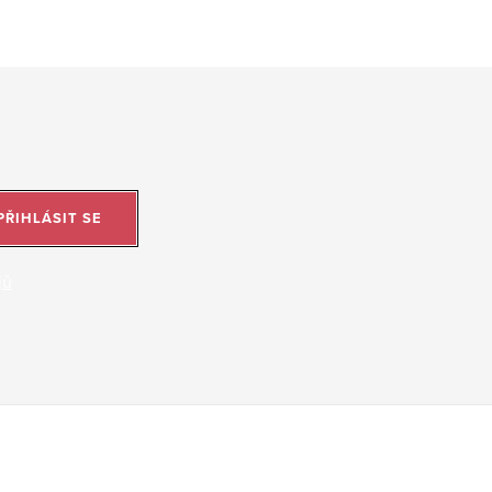
PŘIHLÁSIT SE
jů