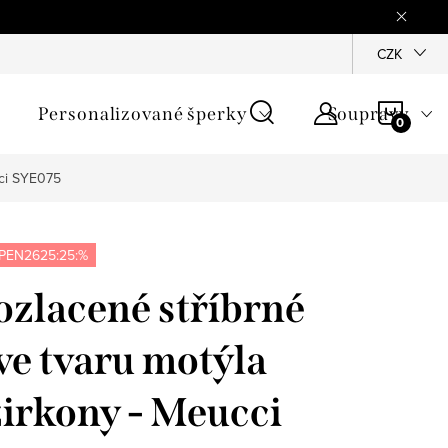
mínky
Podmínky ochrany osobních údajů
GPSR
CZK
Jak zji
NÁKU
Personalizované šperky
Soupravy
KOŠÍ
cci SYE075
PEN2625:25:%
zlacené stříbrné
ve tvaru motýla
irkony - Meucci