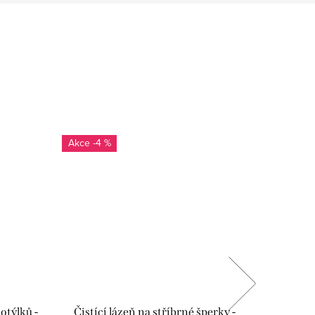
-4 %
Novinka
SALECOD
otýlků -
Čistící lázeň na stříbrné šperky -
Pozl