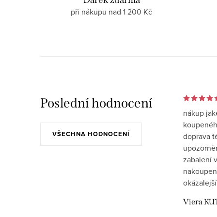
při nákupu nad 1 200 Kč
Poslední hodnocení
nákup jak
koupeného
VŠECHNA HODNOCENÍ
doprava t
upozornění
zabalení v
nakoupen
okázalejší
Viera KU