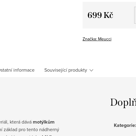
699 Kč
Měrná
cena:
Značka:
Meucci
statní informace
Související produkty
Doplň
riál, která dává
motýlkům
Kategorie
ní základ pro tento nádherný