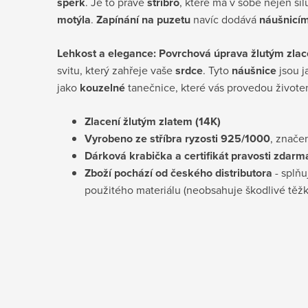
šperk
. Je to právě
stříbro
, které má v sobě nejen síl
motýla
.
Zapínání na puzetu
navíc dodává
náušnicí
Lehkost a elegance: Povrchová úprava žlutým zla
svitu, který zahřeje vaše
srdce
. Tyto
náušnice
jsou j
jako
kouzelné
tanečnice, které vás provedou životem
Zlacení žlutým zlatem (14K)
Vyrobeno ze stříbra ryzosti 925/1000
, znače
D
árková krabička a certifikát pravosti
zdarm
Zboží pochází od českého distributora
- splňu
použitého materiálu (neobsahuje škodlivé těž