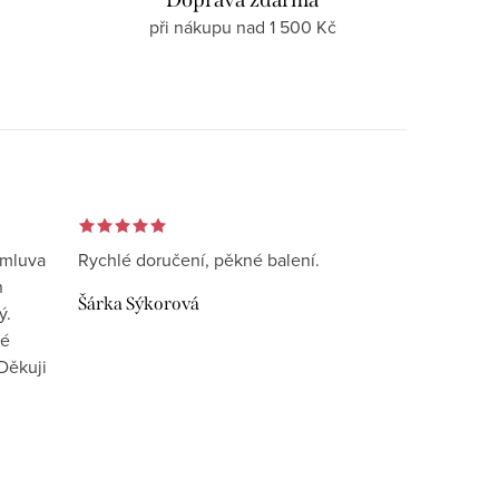
při nákupu nad 1 500 Kč
omluva
Rychlé doručení, pěkné balení.
n
Šárka Sýkorová
ý.
vé
Děkuji