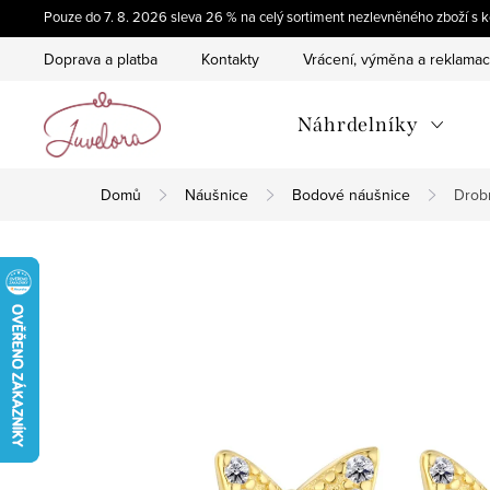
Přejít
Pouze do 7. 8. 2026 sleva 26 % na celý sortiment nezlevněného zboží 
na
Doprava a platba
Kontakty
Vrácení, výměna a reklama
obsah
Náhrdelníky
Domů
Náušnice
Bodové náušnice
Drob