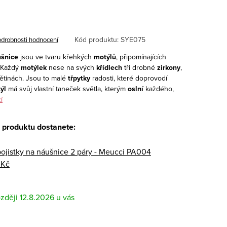
Kód produktu:
SYE075
drobnosti hodnocení
ušnice
jsou ve tvaru křehkých
motýlů
, připomínajících
. Každý
motýlek
nese na svých
křídlech
tři drobné
zirkony
,
květinách. Jsou to malé
třpytky
radosti, které doprovodí
ýl
má svůj vlastní taneček světla, kterým
oslní
každého,
í
 produktu dostanete:
pojistky na náušnice 2 páry - Meucci PA004
 Kč
12.8.2026