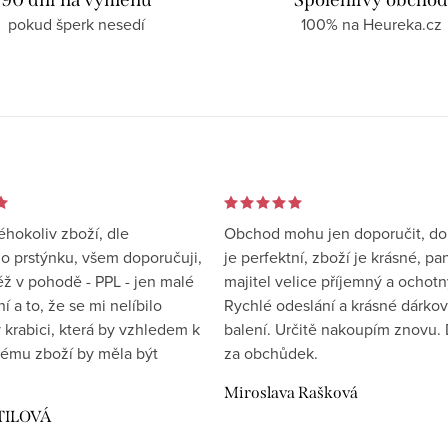
pokud šperk nesedí
100% na Heureka.cz
éhokoliv zboží, dle
Obchod mohu jen doporučit, d
 prstýnku, všem doporučuji,
je perfektní, zboží je krásné, pa
éž v pohodě - PPL - jen malé
majitel velice příjemný a ochotn
 a to, že se mi nelíbilo
Rychlé odeslání a krásné dárko
 krabici, která by vzhledem k
balení. Určitě nakoupím znovu. 
ému zboží by měla být
za obchůdek.
Miroslava Rašková
TILOVÁ