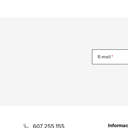
E-mail
V
Z
á
Informac
607 255 155