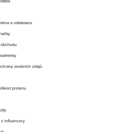
platba
ýměna a reklamace
načky
 obchodu
podmínky
chrany osobních údajů
velikost prstenu
ody
 s influencery
od