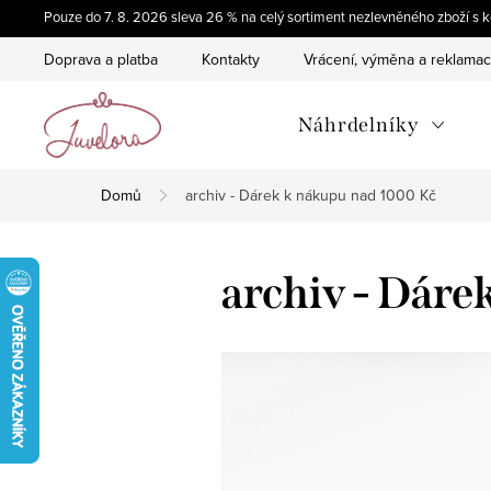
Přejít
Pouze do 7. 8. 2026 sleva 26 % na celý sortiment nezlevněného zboží 
na
Doprava a platba
Kontakty
Vrácení, výměna a reklama
obsah
Náhrdelníky
Domů
archiv - Dárek k nákupu nad 1000 Kč
archiv - Dáre