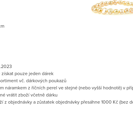
 cm
4.2023
 získat pouze jeden dárek
sortiment vč. dárkových poukazů
m náramkem z říčních perel ve stejné (nebo vyšší hodnotě) v př
tné vrátit zboží včetně dárku
ží z objednávky a zůstatek objednávky přesáhne 1000 Kč (bez d