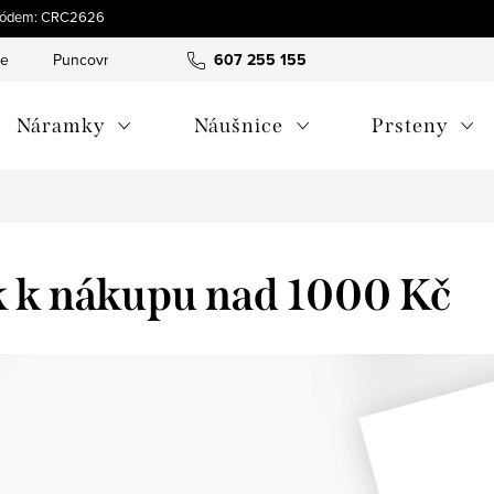
s kódem: CRC2626
ce
Puncovní značky
Hodnocení obchodu
607 255 155
Obchodní pod
Náramky
Náušnice
Prsteny
k k nákupu nad 1000 Kč