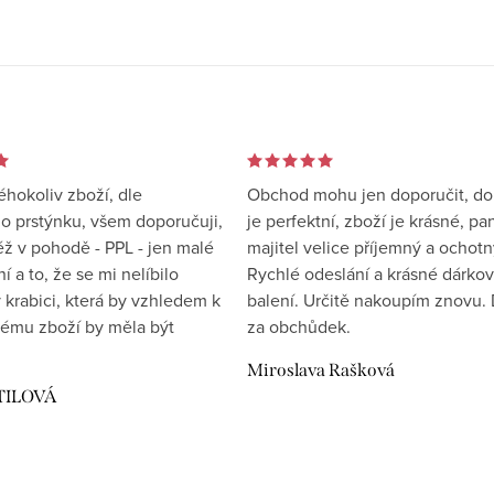
éhokoliv zboží, dle
Obchod mohu jen doporučit, d
 prstýnku, všem doporučuji,
je perfektní, zboží je krásné, pa
éž v pohodě - PPL - jen malé
majitel velice příjemný a ochotn
 a to, že se mi nelíbilo
Rychlé odeslání a krásné dárko
 krabici, která by vzhledem k
balení. Určitě nakoupím znovu. 
ému zboží by měla být
za obchůdek.
Miroslava Rašková
TILOVÁ