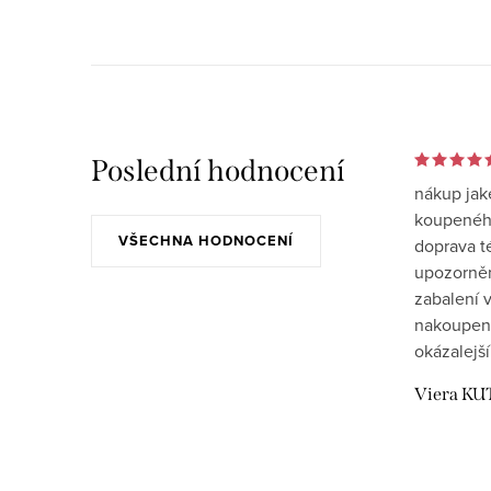
Poslední hodnocení
nákup jak
koupeného
VŠECHNA HODNOCENÍ
doprava t
upozornění
zabalení v
nakoupen
okázalejší
Viera KU