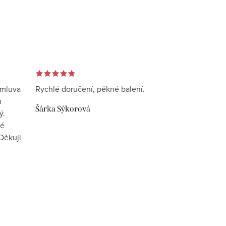
omluva
Rychlé doručení, pěkné balení.
n
Šárka Sýkorová
ý.
vé
Děkuji