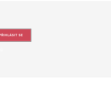
PŘIHLÁSIT SE
jů