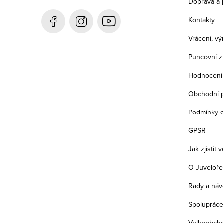
Doprava a 
t
Kontakty
í
Vrácení, v
Puncovní z
Hodnocení
Obchodní 
Podmínky o
GPSR
Jak zjistit 
O Juveloře
Rady a náv
Spolupráce
Velkoobch