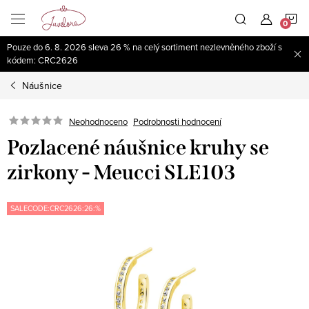
Přejít
N
na
obsah
Pouze do 6. 8. 2026 sleva 26 % na celý sortiment nezlevněného zboží s
K
kódem: CRC2626
Náušnice
Neohodnoceno
Podrobnosti hodnocení
Pozlacené náušnice kruhy se
zirkony - Meucci SLE103
SALECODE:CRC2626:26:%