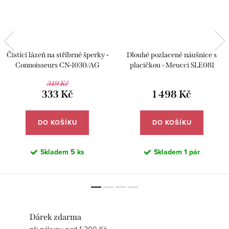
Čistící lázeň na stříbrné šperky -
Dlouhé pozlacené náušnice s
Connoisseurs CN-1030/AG
placičkou - Meucci SLE081
349 Kč
333 Kč
1 498 Kč
DO KOŠÍKU
DO KOŠÍKU
Skladem
5 ks
Skladem
1 pár
Dárek zdarma