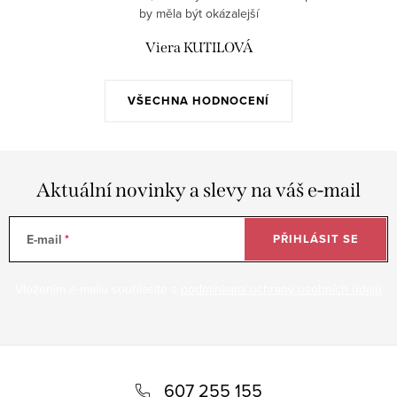
by měla být okázalejší
Viera KUTILOVÁ
VŠECHNA HODNOCENÍ
Aktuální novinky a slevy na váš e-mail
E-mail
PŘIHLÁSIT SE
Vložením e-mailu souhlasíte s
podmínkami ochrany osobních údajů
Z
á
607 255 155